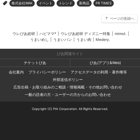
株式会社WAK
イベント
トレンド
新商品
PR TIMES
>
ページの先頭へ
ウレぴあ総研
|
ハピママ*
|
ウレぴあ総研 ディズニー特集
|
mimot.
|
うまいめし
|
うまいパン
|
うまい肉
|
Medery.
ぴあ関連サイト
チケットぴあ
ぴあ(アプリ&Web)
会社案内
プライバシーポリシー
アクセスデータの利用・著作権等
外部送信ポリシー
広告出稿・お取り組みのご相談・情報掲載・その他お問い合わせ
一般の読者の方・ユーザーの方からのお問い合わせ
Copyright (C) PIA Corporation. All Rights Reserved.