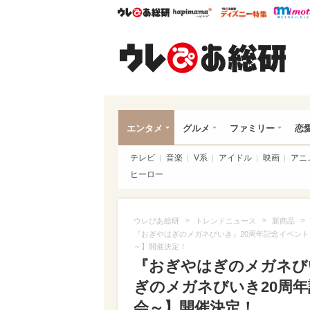
ウレぴあ総研
ハピママ*
ウレぴあ
ウレ
エンタメ
グルメ
ファミリー
恋
テレビ
音楽
V系
アイドル
映画
アニ
ヒーロー
>
>
>
ウレぴあ総研
トレンドニュース
新商品
『おぎやはぎのメガネびいき』20周年記念イベン
～】開催決定！
『おぎやはぎのメガネび
ぎのメガネびいき20周
会～】開催決定！