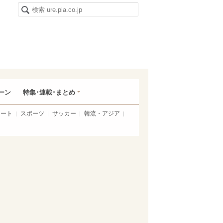
ーン
特集･連載･まとめ
アート
スポーツ
サッカー
韓流・アジア