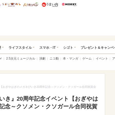
総研 ディズニー特集
mimot.
うまいめし
うまいパン
うまい肉
Medery.
ぴあ総研（うれぴあ）
愛
ライフスタイル
スマホ・IT
シゴト
プレゼント＆キャンペ
メ
2.5次元ミュージカル
演劇
ニコ動
本・マンガ
ゲーム
イベント
ト【おぎやはぎのメガネびいき20周年記念～クソメン・クソガール合同祝賀会
いき』20周年記念イベント【おぎやは
年記念～クソメン・クソガール合同祝賀