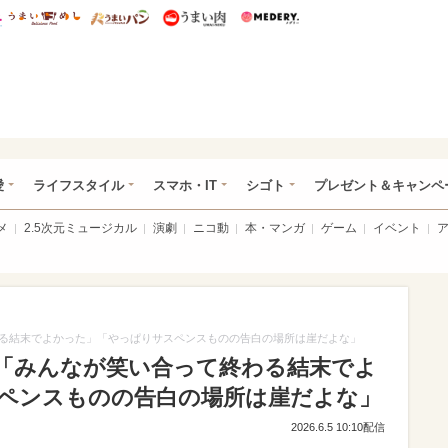
総研 ディズニー特集
mimot.
うまいめし
うまいパン
うまい肉
Medery.
ぴあ総研（うれぴあ）
愛
ライフスタイル
スマホ・IT
シゴト
プレゼント＆キャンペ
メ
2.5次元ミュージカル
演劇
ニコ動
本・マンガ
ゲーム
イベント
る結末でよかった」「やっぱりサスペンスものの告白の場所は崖だよな」
「みんなが笑い合って終わる結末でよ
ペンスものの告白の場所は崖だよな」
2026.6.5 10:10配信