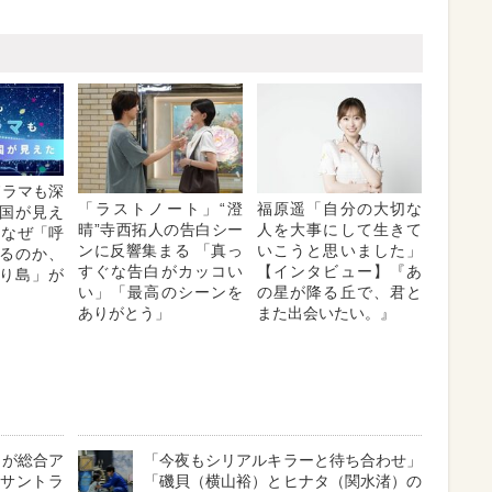
Kドラマも深
「ラストノート」“澄
福原遥「自分の大切な
国が見え
晴”寺西拓人の告白シー
人を大事にして生きて
はなぜ「呼
ンに反響集まる 「真っ
いこうと思いました」
るのか、
すぐな告白がカッコい
【インタビュー】『あ
り島」が
い」「最高のシーンを
の星が降る丘で、君と
ありがとう」
また出会いたい。』
』が総合ア
「今夜もシリアルキラーと待ち合わせ」
』サントラ
「磯貝（横山裕）とヒナタ（関水渚）の