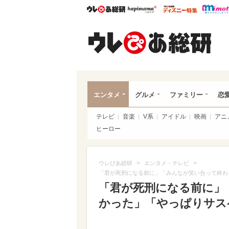
ウレぴあ総研
ハピママ*
ウレぴあ
ウレ
エンタメ
グルメ
ファミリー
恋
テレビ
音楽
V系
アイドル
映画
アニ
ヒーロー
>
>
ウレぴあ総研
エンタメ・テレビ
「君が死刑になる前に」「みんなが笑い合って終わ
「君が死刑になる前に」
かった」「やっぱりサス