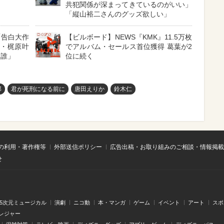
共犯関係が深まってきているのがいい」
「縦山裕二さんのグッズ欲しい」
「告白大作
【ビルボード】NEWS『KMK』11.5万枚
娘・梶原叶
でアルバム・セールス首位獲得 葛葉が2
は誰」
位に続く
郎
君が死刑になる前に
唐田えりか
鈴木仁
の利用・著作権等
外部送信ポリシー
広告出稿・お取り組みのご相談・情報掲載
せ
.5次元ミュージカル
演劇
ニコ動
本・マンガ
ゲーム
イベント
アート
スポ
レジャー