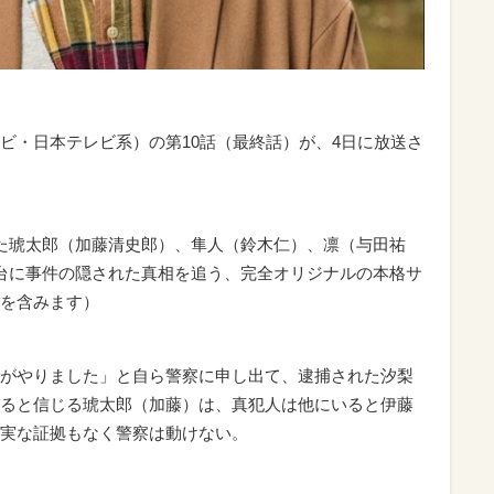
・日本テレビ系）の第10話（最終話）が、4日に放送さ
た琥太郎（加藤清史郎）、隼人（鈴木仁）、凛（与田祐
台に事件の隠された真相を追う、完全オリジナルの本格サ
を含みます）
がやりました」と自ら警察に申し出て、逮捕された汐梨
ると信じる琥太郎（加藤）は、真犯人は他にいると伊藤
実な証拠もなく警察は動けない。