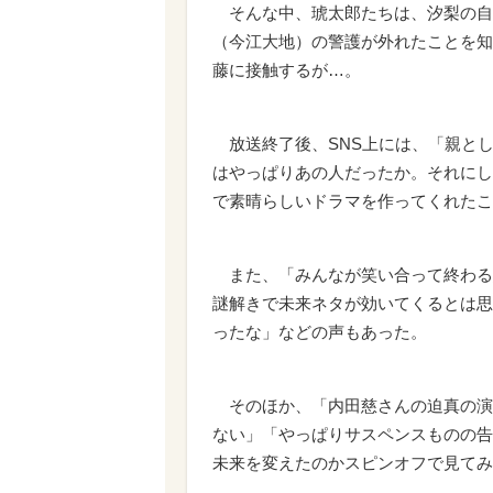
そんな中、琥太郎たちは、汐梨の自
（今江大地）の警護が外れたことを知
藤に接触するが…。
放送終了後、SNS上には、「親と
はやっぱりあの人だったか。それにし
で素晴らしいドラマを作ってくれたこ
また、「みんなが笑い合って終わる
謎解きで未来ネタが効いてくるとは思
ったな」などの声もあった。
そのほか、「内田慈さんの迫真の演
ない」「やっぱりサスペンスものの告
未来を変えたのかスピンオフで見てみ