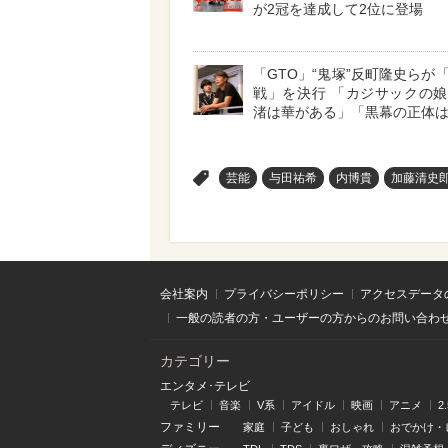
が2冠を達成して2位に登場
「GTO」“鬼塚”反町隆史らが
戦」を決行 「カジサックの
渚は華がある」「黒幕の正体
>
芸能
与田祐希
内博貴
加藤清史
会社案内
プライバシーポリシー
アクセスデータ
一般の読者の方・ユーザーの方からのお問い合わ
カテゴリー
エンタメ･テレビ
テレビ
音楽
V系
アイドル
映画
アニメ
2
ファミリー
家庭
子ども
おしゃれ
おでかけ・