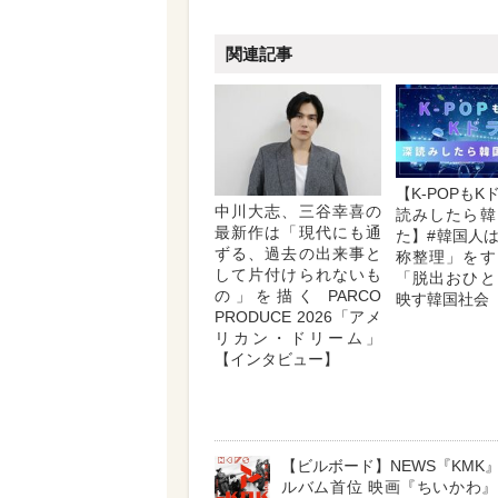
関連記事
【K-POPも
中川大志、三谷幸喜の
読みしたら韓
最新作は「現代にも通
た】#韓国人
ずる、過去の出来事と
称整理」をす
して片付けられないも
「脱出おひと
の」を描く PARCO
映す韓国社会
PRODUCE 2026「アメ
リカン・ドリーム」
【インタビュー】
【ビルボード】NEWS『KMK
ルバム首位 映画『ちいかわ