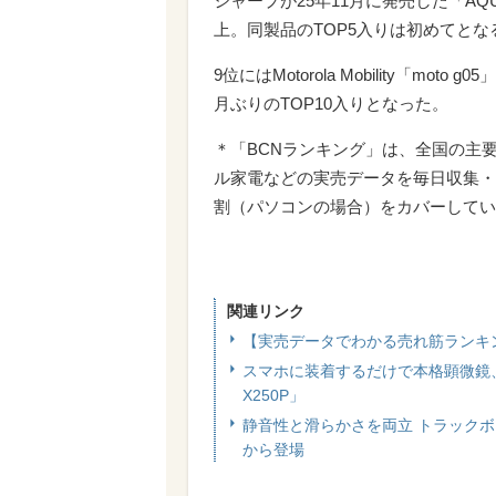
シャープが25年11月に発売した「AQU
上。同製品のTOP5入りは初めてとな
9位にはMotorola Mobility「m
月ぶりのTOP10入りとなった。
＊「BCNランキング」は、全国の主
ル家電などの実売データを毎日収集・
割（パソコンの場合）をカバーしてい
関連リンク
【実売データでわかる売れ筋ランキ
スマホに装着するだけで本格顕微鏡、
X250P」
静音性と滑らかさを両立 トラック
から登場