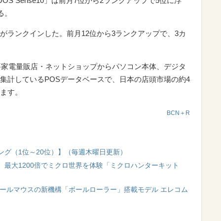
OS Sense10」は前月7位から2ランクアップで5位に浮
る。
oto g05」がランクインした。前月12位から3ランクアップで、3カ
要家電量販店・ネットショップからパソコン本体、デジタ
集計しているPOSデータベースで、日本の店頭市場の約4
ます。
BCN＋R
ング（1位～20位）】（毎週木曜日更新）
最大1200倍でミクロ世界を体験「ミクロハンターキット
ボールマウスの新機構「ボールローラー」搭載モデル エレコム