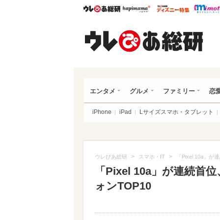
ウレぴあ総研
ハピママ*
ウレぴあ
ウレ
エンタメ
グルメ
ファミリー
恋
iPhone
iPad
Lサイズスマホ・タブレット
>
>
ウレぴあ総研
スマホ・IT
「Pixel 10a
「Pixel 10a」が連続首
ォンTOP10