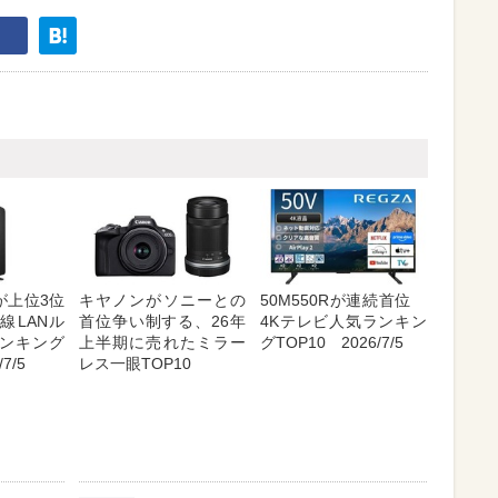
が上位3位
キヤノンがソニーとの
50M550Rが連続首位
線LANル
首位争い制する、26年
4Kテレビ人気ランキン
ンキング
上半期に売れたミラー
グTOP10 2026/7/5
7/5
レス一眼TOP10