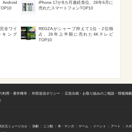
ndroid
iPhone 17が8カ月連続首位、26年6月に
OP10
売れたスマートフォンTOP10
3 完全ワイ
REGZAがシャープ抑えて1位・2位独
ンキング
占、26年上半期に売れた4Kテレビ
TOP10
の利用・著作権等
外部送信ポリシー
広告出稿・お取り組みのご相談・情報掲載
せ
.5次元ミュージカル
演劇
ニコ動
本・マンガ
ゲーム
イベント
アート
スポ