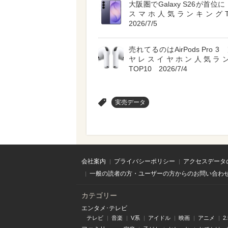
大阪圏でGalaxy S26が首位に A
スマホ人気ランキングT
2026/7/5
売れてるのはAirPods Pro 
ヤレスイヤホン人気ラ
TOP10 2026/7/4
>
実売データ
会社案内
プライバシーポリシー
アクセスデータ
一般の読者の方・ユーザーの方からのお問い合わ
カテゴリー
エンタメ･テレビ
テレビ
音楽
V系
アイドル
映画
アニメ
2