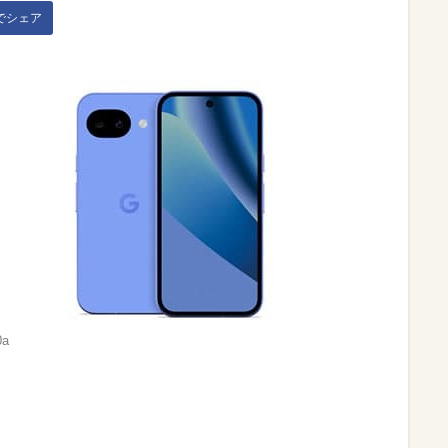
kでシェア
0a