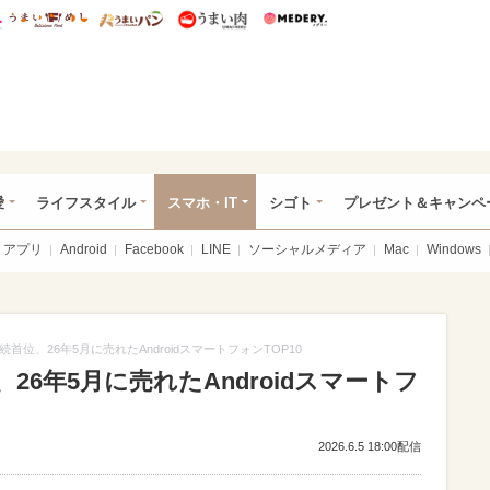
総研 ディズニー特集
mimot.
うまいめし
うまいパン
うまい肉
Medery.
ぴあ総研（うれぴあ）
愛
ライフスタイル
スマホ・IT
シゴト
プレゼント＆キャンペ
アプリ
Android
Facebook
LINE
ソーシャルメディア
Mac
Windows
」が連続首位、26年5月に売れたAndroidスマートフォンTOP10
位、26年5月に売れたAndroidスマートフ
2026.6.5 18:00配信