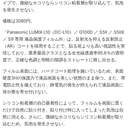
イプで、微細なホコリならシリコン粘着層が取り込んで、気泡
を発生させない。
価格は3080円。
「Panasonic LUMIX L10（DC-L10）／ G100D ／ S5II ／ S5IIX
／ S9 専用 液晶保護フィルムIII」は、反射光を抑える反射防止
（AR）コートを採用することで、貼る前よりも高い視認性を実
現しており、業界最高クラスとなる全光線透過率95.6％の透明
度で、正確な色調と明暗の階調をストレートに映し出せる。
フィルム表面には、ハードコート処理を施いているため、表面
硬度3Hの保護力で液晶画面を美しい状態のまま保つ。また、帯
電防止性を備えており、静電気の発生が抑えられて液晶画面に
埃や塵を寄せ付けない。
シリコン粘着層の自己吸着性によって、フィルムを画面に置く
だけで自然に貼り付き、貼り付け時に入ってしまった気泡は自
然に消える。さらに、微細なホコリならシリコン粘着層が取り
込むため、気泡を発生させない。