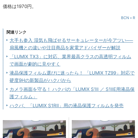
価格は1970円。
BCN＋R
関連リンク
大手も参入 湿気も飛ばせるサーキュレーターが今アツい──
扇風機との違いや注目商品を家電アドバイザーが解説
「LUMIX TX3」に対応、業界最高クラスの高透明フィルム
で画面が劇的に見やすく
液晶保護フィルム選びに迷ったら！ 「LUMIX TZ99」対応で
硬度9Hの新製品がハクバから
カメラ画面を守る！ ハクバの「LUMIX S1II ／ S1IIE用液晶保
護フィルム」
ハクバ、「LUMIX S1RII」用の液晶保護フィルムを発売