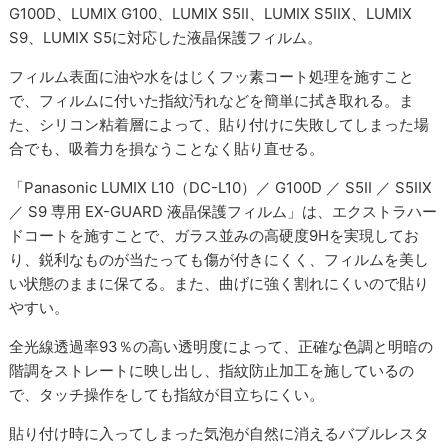
G100D、LUMIX G100、LUMIX S5II、LUMIX S5IIX、LUMIX
S9、LUMIX S5に対応した液晶保護フィルム。
フィルム表面に油や水をはじくフッ素コート処理を施すこと
で、フィルムに付いた指紋汚れなどを簡単に拭き取れる。ま
た、シリコン粘着層によって、貼り付けに失敗してしまった場
合でも、吸着力を損なうことなく貼り直せる。
「Panasonic LUMIX L10（DC-L10）／ G100D ／ S5II ／ S5IIX
／ S9 専用 EX-GUARD 液晶保護フィルム」は、エクストラハー
ドコートを施すことで、ガラス並みの高硬度9Hを実現してお
り、鋭利なものが当たっても傷が付きにくく、フィルムを美し
い状態のままに保てる。また、曲げに強く割れにくいので貼り
やすい。
全光線透過率93％の高い透明度によって、正確な色調と明暗の
階調をストレートに映し出し、指紋防止加工を施しているの
で、タッチ操作をしても指紋が目立ちにくい。
貼り付け時に入ってしまった気泡が自然に消えるバブルレスタ