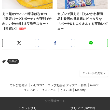
新製品
>
ページの先頭へ
ウレぴあ総研
|
ハピママ*
|
ウレぴあ総研 ディズニー特集
|
mimot.
|
うまいめし
|
うまいパン
|
うまい肉
|
Medery.
ぴあ関連サイト
チケットぴあ
ぴあ(アプリ&Web)