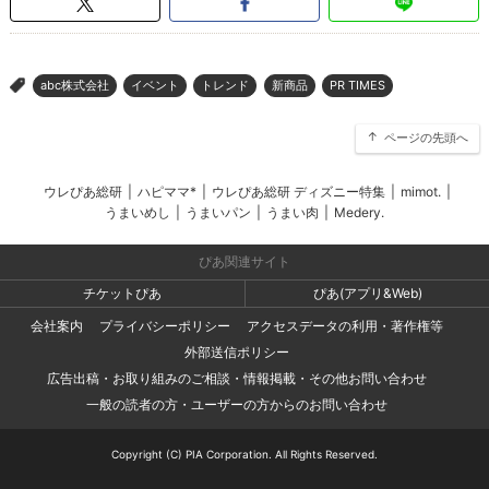
abc株式会社
イベント
トレンド
新商品
PR TIMES
>
ページの先頭へ
ウレぴあ総研
|
ハピママ*
|
ウレぴあ総研 ディズニー特集
|
mimot.
|
うまいめし
|
うまいパン
|
うまい肉
|
Medery.
ぴあ関連サイト
チケットぴあ
ぴあ(アプリ&Web)
会社案内
プライバシーポリシー
アクセスデータの利用・著作権等
外部送信ポリシー
広告出稿・お取り組みのご相談・情報掲載・その他お問い合わせ
一般の読者の方・ユーザーの方からのお問い合わせ
Copyright (C) PIA Corporation. All Rights Reserved.