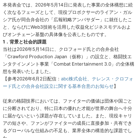
本発表会では、2026年5月14日に発表した事業の全体構想に続
く次なるフェーズとして、現役プロボクサーのライアン・ガル
シア氏が同合弁会社の「広報戦略アンバサダー」に就任したこ
と、ならびにWeb3技術を活用した収益化ビジネスモデルおよ
びオンチェーン基盤の具体像を公表したものです。
1．背景と社会的課題
当社は2026年5月14日に、クロフォード氏との合弁会社
「Crawford Production Japan（仮称）」の設立と、格闘技エ
ンタテインメント事業「Combat Entertainment 3.0」の全体構
想を発表いたしました。
【参考2026年6月2日配信：
abc株式会社、テレンス・クロフォ
ード氏との合弁会社設立に関する基本合意のお知らせ
】
従来の格闘技界においては、ファイターの価値は団体や国ごと
に分断されており、特に日本の優れた才能が世界の舞台へ十分
に届かないという課題が存在していました。また、現役キャリ
アの短さや、ファンがファイターの成長に直接参加・共有でき
るグローバルな仕組みの不足も、業界全体の構造的な課題でし
た。