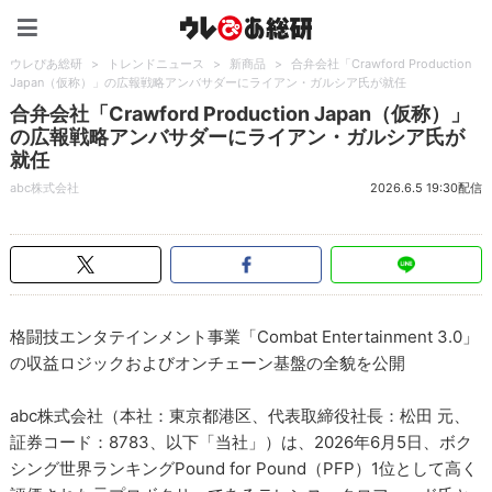
ウレぴあ総研（うれぴあ）
ウレぴあ総研
>
トレンドニュース
>
新商品
>
合弁会社「Crawford Production
Japan（仮称）」の広報戦略アンバサダーにライアン・ガルシア氏が就任
合弁会社「Crawford Production Japan（仮称）」
の広報戦略アンバサダーにライアン・ガルシア氏が
就任
abc株式会社
2026.6.5 19:30配信
格闘技エンタテインメント事業「Combat Entertainment 3.0」
の収益ロジックおよびオンチェーン基盤の全貌を公開
abc株式会社（本社：東京都港区、代表取締役社長：松田 元、
証券コード：8783、以下「当社」）は、2026年6月5日、ボク
シング世界ランキングPound for Pound（PFP）1位として高く