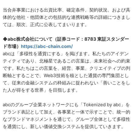
当合弁事業における出資比率、確定条件、契約状況、および具
体的な他社・他団体との包括的な連携戦略等の詳細につきまし
ては、順次、正式に公表してまいります。
◆
abc株式会社について（証券コード：8783 東証スタンダー
ド市場）
https://abc-chain.com/
abcは「多様性を通貨にする」を掲げます。私たちのアイデン
ティティであり、北極星であるこの言葉は、未来社会への約束
です。私たちはこの言葉を、経営、事業、クリエイティブの判
断軸とすることで、Web3技術を核とした通貨の専門集団とし
て、従来の金融システムの枠組みに捉われない「善いことをし
た人が得をする世界」を目指します。
abcのグループ企業ネットワークにも「Tokenized by abc」を
ブランド表記として加え、各事業と一体で示すことで、統一的
なブランドマネジメントを通じて、グループ全体として多様性
を通貨にし、新しい価値交換システムを提供していきます。