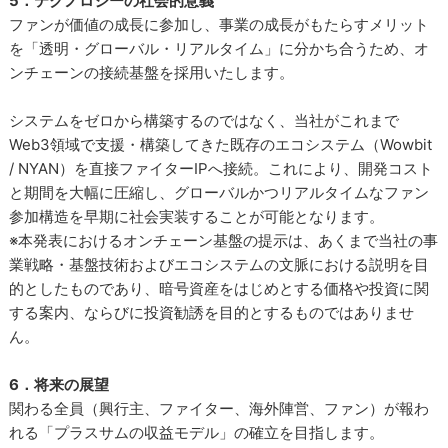
5．テクノロジーの社会的意義
ファンが価値の成長に参加し、事業の成長がもたらすメリット
を「透明・グローバル・リアルタイム」に分かち合うため、オ
ンチェーンの接続基盤を採用いたします。
システムをゼロから構築するのではなく、当社がこれまで
Web3領域で支援・構築してきた既存のエコシステム（Wowbit
/ NYAN）を直接ファイターIPへ接続。これにより、開発コスト
と期間を大幅に圧縮し、グローバルかつリアルタイムなファン
参加構造を早期に社会実装することが可能となります。
※本発表におけるオンチェーン基盤の提示は、あくまで当社の事
業戦略・基盤技術およびエコシステムの文脈における説明を目
的としたものであり、暗号資産をはじめとする価格や投資に関
する案内、ならびに投資勧誘を目的とするものではありませ
ん。
6．将来の展望
関わる全員（興行主、ファイター、海外陣営、ファン）が報わ
れる「プラスサムの収益モデル」の確立を目指します。