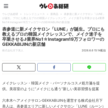
ウレぴあ総研（うれぴあ）
ウレぴあ総研
>
トレンドニュース
>
新商品
>
表参道に新メイクサロン「LUNE」
が誕生。プロにも教えるプロの韓国メイクレッスンで、メイク迷子を卒業させる♪業界
No1☆Instagram19万フォロワーのGEKKABIJINの新店舗
表参道に新メイクサロン「LUNE」が誕生。プロにも
教えるプロの韓国メイクレッスンで、メイク迷子を
卒業させる♪業界No1☆Instagram19万フォロワーの
GEKKABIJINの新店舗
株式会社月下美人
2026.6.6 15:14配信
メイクレッスン・韓国メイク・パーソナルコスメ処方箋を提
供。美容室のように“メイクにも通う”新しい美容習慣を提案
六本木ヘアメイクサロンGEKKABIJINを運営する株式会社月下
美人は、表参道エリアに新しいメイクサロン「LUNE（ルーン）