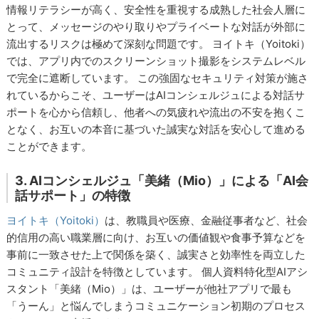
情報リテラシーが高く、安全性を重視する成熟した社会人層に
とって、メッセージのやり取りやプライベートな対話が外部に
流出するリスクは極めて深刻な問題です。 ヨイトキ（Yoitoki）
では、アプリ内でのスクリーンショット撮影をシステムレベル
で完全に遮断しています。 この強固なセキュリティ対策が施さ
れているからこそ、ユーザーはAIコンシェルジュによる対話サ
ポートを心から信頼し、他者への気疲れや流出の不安を抱くこ
となく、お互いの本音に基づいた誠実な対話を安心して進める
ことができます。
3. AIコンシェルジュ「美緒（Mio）」による「AI会
話サポート」の特徴
ヨイトキ（Yoitoki）
は、教職員や医療、金融従事者など、社会
的信用の高い職業層に向け、お互いの価値観や食事予算などを
事前に一致させた上で関係を築く、誠実さと効率性を両立した
コミュニティ設計を特徴としています。 個人資料特化型AIアシ
スタント「美緒（Mio）」は、ユーザーが他社アプリで最も
「うーん」と悩んでしまうコミュニケーション初期のプロセス