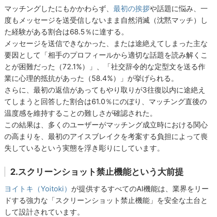
マッチングしたにもかかわらず、
最初の挨拶
や話題に悩み、一
度もメッセージを送受信しないまま自然消滅（沈黙マッチ）し
た経験がある割合は68.5％に達する。
メッセージを送信できなかった、または途絶えてしまった主な
要因として「相手のプロフィールから適切な話題を読み解くこ
とが困難だった（72.1%）」、「社交辞令的な定型文を送る作
業に心理的抵抗があった（58.4%）」が挙げられる。
さらに、最初の返信があってもやり取りが3往復以内に途絶え
てしまうと回答した割合は61.0％にのぼり、マッチング直後の
温度感を維持することの難しさが確認された。
この結果は、多くのユーザーがマッチング成立時における関心
の高まりを、最初のアイスブレイクを考案する負担によって喪
失しているという実態を浮き彫りにしています。
2.スクリーンショット禁止機能という大前提
ヨイトキ（Yoitoki）
が提供するすべてのAI機能は、業界をリー
ドする強力な「スクリーンショット禁止機能」を安全な土台と
して設計されています。