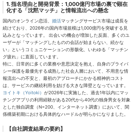
1. 指名理由と開発背景：1,000億円市場の裏で顕在
化する「沈黙マッチ」と情報流出への懸念
国内のオンライン恋活、
婚活
マッチングサービス市場は成長を
続けており、2026年の国内市場規模は1,000億円を突破する見
込みとなっています。 出会いの機会が増加した反面、多くのユ
ーザーが「マッチングしたものの会話が始まらない、続かな
い」というコミュニケーションの形骸化、いわゆる「マッチン
グ疲れ」に直面しています。
特に、日常的に多くの業務や意思決定を抱え、自身のプライバ
シー保護を最優先する成熟した社会人層において、不用意な情
報流出への不安と、最初のアプローチにかかる精神的コスト
は、サービスの継続利用を妨げる大きな障壁となっています。
ヨイトキ（Yoitoki）
が2026年に実施した、過去1年以内にマッ
チングアプリの利用経験がある20代から40代の独身男女を対象
とした独自調査（N=200、インターネット調査）において、関
係構築初期における具体的なハードルが明らかになりました。
【自社調査結果の要約】