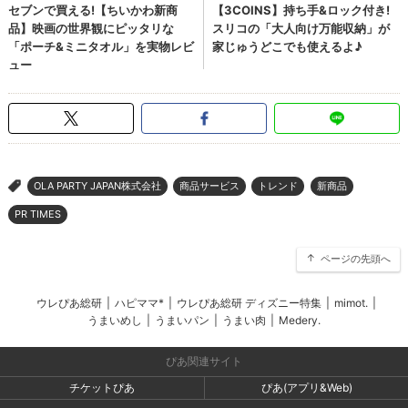
OLA PARTY JAPAN株式会社
商品サービス
トレンド
新商品
>
PR TIMES
ページの先頭へ
ウレぴあ総研
|
ハピママ*
|
ウレぴあ総研 ディズニー特集
|
mimot.
|
うまいめし
|
うまいパン
|
うまい肉
|
Medery.
ぴあ関連サイト
チケットぴあ
ぴあ(アプリ&Web)