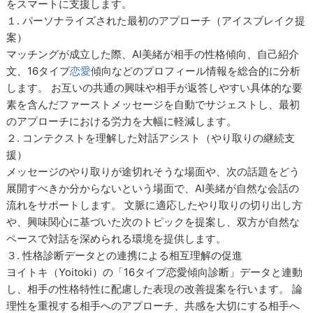
をスマートに支援します。
１. パーソナライズされた最初のアプローチ（アイスブレイク提
案）
マッチングが成立した際、AI美緒が相手の性格傾向、自己紹介
文、16タイプ
恋愛
傾向などのプロフィール情報を総合的に分析
します。 お互いの共通の興味や相手が返答しやすい具体的な要
素を含んだファーストメッセージを自動でサジェストし、最初
のアプローチにおける労力を大幅に軽減します。
２. コンテクストを理解した対話アシスト（やり取りの継続支
援）
メッセージのやり取りが途切れそうな場面や、次の話題をどう
展開すべきか分からないという場面で、AI美緒が自然な会話の
流れをサポートします。 文脈に適応したやり取りの切り出し方
や、興味関心に基づいた次のトピックを提案し、双方が自然な
ペースで対話を深められる環境を提供します。
３. 性格診断データとの連携による相互理解の促進
ヨイトキ（Yoitoki）の「16タイプ恋愛傾向診断」データと連動
し、相手の性格特性に配慮した表現の改善提案を行います。 論
理性を重視する相手へのアプローチ、共感を大切にする相手へ