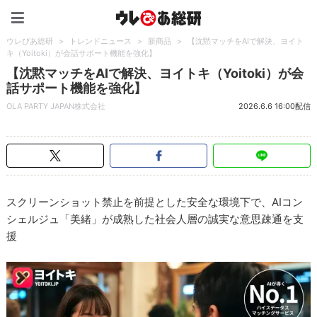
ウレぴあ総研（うれぴあ）
ウレぴあ総研
>
トレンドニュース
>
新商品
>
【沈黙マッチをAIで解決、ヨイト
キ（Yoitoki）が会話サポート機能を強化】
【沈黙マッチをAIで解決、ヨイトキ（Yoitoki）が会
話サポート機能を強化】
OLA PARTY JAPAN株式会社
2026.6.6 16:00配信
スクリーンショット禁止を前提とした安全な環境下で、AIコン
シェルジュ「美緒」が成熟した社会人層の誠実な意思疎通を支
援