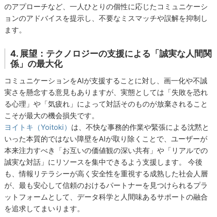
のアプローチなど、一人ひとりの個性に応じたコミュニケーシ
ョンのアドバイスを提示し、不要なミスマッチや誤解を抑制し
ます。
4. 展望：テクノロジーの支援による「誠実な人間関
係」の最大化
コミュニケーションをAIが支援することに対し、画一化や不誠
実さを懸念する意見もありますが、実態としては「失敗を恐れ
る心理」や「気疲れ」によって対話そのものが放棄されること
こそが最大の機会損失です。
ヨイトキ（Yoitoki）
は、不快な事務的作業や緊張による沈黙と
いった本質的ではない障壁をAIが取り除くことで、ユーザーが
本来注力すべき「お互いの価値観の深い共有」や「リアルでの
誠実な対話」にリソースを集中できるよう支援します。 今後
も、情報リテラシーが高く安全性を重視する成熟した社会人層
が、最も安心して信頼のおけるパートナーを見つけられるプラ
ットフォームとして、データ科学と人間味あるサポートの融合
を追求してまいります。