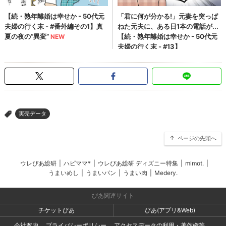
実売データ
>
ページの先頭へ
ウレぴあ総研
|
ハピママ*
|
ウレぴあ総研 ディズニー特集
|
mimot.
|
うまいめし
|
うまいパン
|
うまい肉
|
Medery.
ぴあ関連サイト
チケットぴあ
ぴあ(アプリ&Web)
会社案内
プライバシーポリシー
アクセスデータの利用・著作権等