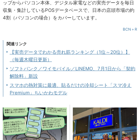
ップからパソコン本体、デジタル家電などの実売データを毎日
収集・集計しているPOSデータベースで、日本の店頭市場の約
4割（パソコンの場合）をカバーしています。
BCN＋R
関連リンク
【実売データでわかる売れ筋ランキング（1位～20位）】
（毎週木曜日更新）
ソフトバンク／ワイモバイル／LINEMO、7月1日から「契約
解除料」新設
スマホの熱対策に最適、貼るだけの冷却シート「スマ冷え
Premium」ちいかわモデル