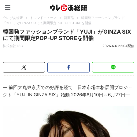
ウレぴあ総研（うれぴあ）
ウレぴあ総研
>
トレンドニュース
>
新商品
>
韓国発ファッションブランド
「YUJI」がGINZA SIXにて期間限定POP-UP STOREを開催
韓国発ファッションブランド「YUJI」がGINZA SIX
にて期間限定POP-UP STOREを開催
株式会社TSG
2026.6.6 22:04配信
― 前回大丸東京店での好評を経て、日本市場本格展開プロジェ
クト「YUJI IN GINZA SIX」始動 2026年6月10日～6月27日―