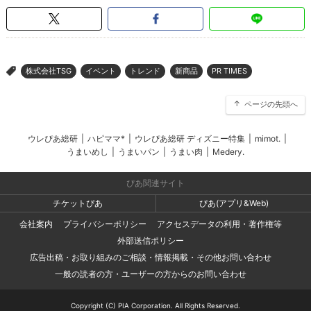
株式会社TSG
イベント
トレンド
新商品
PR TIMES
>
ページの先頭へ
ウレぴあ総研
|
ハピママ*
|
ウレぴあ総研 ディズニー特集
|
mimot.
|
うまいめし
|
うまいパン
|
うまい肉
|
Medery.
ぴあ関連サイト
チケットぴあ
ぴあ(アプリ&Web)
会社案内
プライバシーポリシー
アクセスデータの利用・著作権等
外部送信ポリシー
広告出稿・お取り組みのご相談・情報掲載・その他お問い合わせ
一般の読者の方・ユーザーの方からのお問い合わせ
Copyright (C) PIA Corporation. All Rights Reserved.