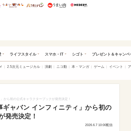
総研 ディズニー特集
mimot.
うまいめし
うまいパン
うまい肉
Medery.
ぴあ総研（うれぴあ）
愛
ライフスタイル
スマホ・IT
シゴト
プレゼント＆キャンペ
メ
2.5次元ミュージカル
演劇
ニコ動
本・マンガ
ゲーム
イベント
ィ」から初の公式キャラクターブックが発売決定！
事ギャバン インフィニティ」から初の
が発売決定！
2026.6.7 10:00配信