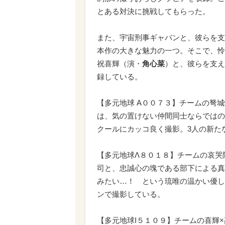
とある対決に挑戦してもらった。
また、宇宙刑事ギャバンと、彼らを支
本作の大きな魅力の一つ。そこで、怜
祝喜輝（演・
角心菜
）と、彼らを支え
録している。
【多元地球 Α００７３】チームの弩
は、気の置けない仲間同士ならではの
クールにカッコ良く撮影。3人の新た
【多元地球Λ８０１８】チームの哀哭
司と、忠誠心の塊である部下による真
みたい…！ という琉唯の温かい優し
ンで撮影している。
【多元地球Ι５１０９】チームの喜輝