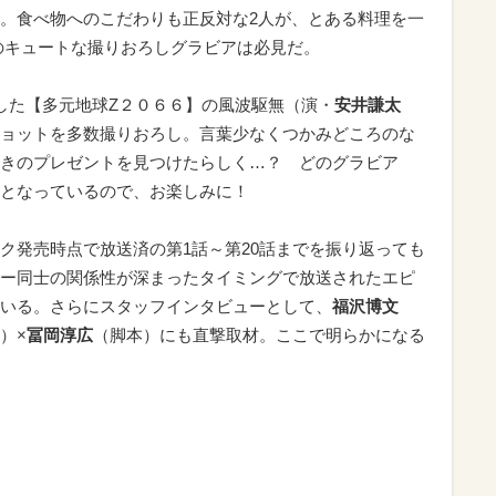
。食べ物へのこだわりも正反対な2人が、とある料理を一
のキュートな撮りおろしグラビアは必見だ。
した【多元地球Ζ２０６６】の風波駆無（演・
安井謙太
ョットを多数撮りおろし。言葉少なくつかみどころのな
きのプレゼントを見つけたらしく…？ どのグラビア
となっているので、お楽しみに！
ク発売時点で放送済の第1話～第20話までを振り返っても
ー同士の関係性が深まったタイミングで放送されたエピ
いる。さらにスタッフインタビューとして、
福沢博文
）×
冨岡淳広
（脚本）にも直撃取材。ここで明らかになる