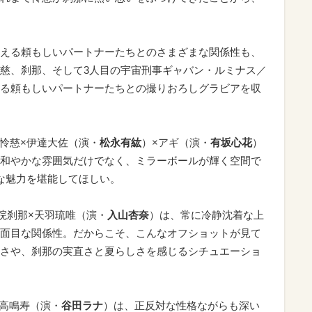
える頼もしいパートナーたちとのさまざまな関係性も、
慈、刹那、そして3人目の宇宙刑事ギャバン・ルミナス／
る頼もしいパートナーたちとの撮りおろしグラビアを収
城怜慈×伊達大佐（演・
松永有紘
）×アギ（演・
有坂心花
）
和やかな雰囲気だけでなく、ミラーボールが輝く空間で
な魅力を堪能してほしい。
院刹那×天羽琉唯（演・
入山杏奈
）は、常に冷静沈着な上
面目な関係性。だからこそ、こんなオフショットが見て
さや、刹那の実直さと夏らしさを感じるシチュエーショ
×高鳴寿（演・
谷田ラナ
）は、正反対な性格ながらも深い