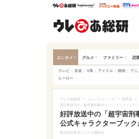
ウレぴあ総研
ハピママ*
ウレぴあ
ウレ
エンタメ
グルメ
ファミリー
恋
テレビ
音楽
V系
アイドル
映画
アニ
ヒーロー
>
>
>
ウレぴあ総研
トレンドニュース
新商品
好評放送中の「超宇宙刑事ギャバン インフィニテ
好評放送中の「超宇宙刑
公式キャラクターブック
株式会社東京ニュース通信社