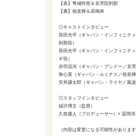
【表】弩城怜慈＆哀哭院刹那
【裏】祝喜輝＆高鳴寿
◎キャストインタビュー
長田光平（ギャバン・インフィニティ
刹那役）
長田光平（ギャバン・インフィニティ
ギ役）
赤羽流河（ギャバン・ブシドー／哀哭
角心菜（ギャバン・ルミナス／祝喜輝
安井謙太郎（ギャバン・ライヤ／風波
◎スタッフインタビュー
福沢博文（監督）
久慈麗人（プロデューサー）× 冨岡
（内容は変更になる可能性があります