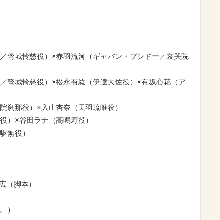
／弩城怜慈役）×赤羽流河（ギャバン・ブシドー／哀哭院
／弩城怜慈役）×松永有紘（伊達大佐役）×有坂心花（ア
院刹那役）×入山杏奈（天羽琉唯役）
役）×谷田ラナ（高鳴寿役）
駆無役）
淳広（脚本）
。）