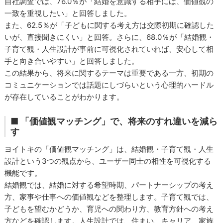
自社調査では、76.0％が「結婚を意識する相手には、価値観の
一致を重視したい」と回答しました。
また、62.5％が「子どもに関する考え方は交際初期に確認した
いが、直接聞きにくい」と回答。さらに、68.0％が「結婚観・
子育て観・人生設計が事前に可視化されていれば、安心して相
手と向き合いやすい」と回答しました。
この結果から、将来に関するテーマは重要である一方、初期の
コミュニケーションでは話題にしづらいという心理的ハードル
が存在していることがわかります。
■ 「価値観マッチング」で、将来のすれ違いを減ら
す
ヨイトキの「価値観マッチング」は、結婚観・子育て観・人生
設計という3つの観点から、ユーザー同士の相性を可視化する
機能です。
結婚観では、結婚に対する希望時期、パートナーシップの考え
方、家事や仕事への価値観などを整理します。子育て観では、
子どもを望むかどうか、育児への関わり方、教育方針への考え
方などを確認します。人生設計では、住まい、キャリア、家族