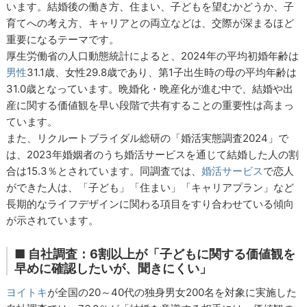
います。結婚後の働き方、住まい、子どもを望むかどうか、子
育てへの考え方、キャリアとの両立などは、交際が深まるほど
重要になるテーマです。
厚生労働省の人口動態統計によると、2024年の平均初婚年齢は
男性
31.1歳、女性29.8歳であり、第1子出生時の母の平均年齢は
31.0歳となっています。晩婚化・晩産化が進む中で、結婚や出
産に関する価値観を早い段階で共有することの重要性は高まっ
ています。
また、リクルートブライダル総研の「婚活実態調査2024」で
は、2023年婚姻者のうち婚活サービスを通じて結婚した人の割
合は15.3％とされています。同調査では、
婚活サービス
で恋人
ができた人は、「子ども」「住まい」「キャリアプラン」など
長期的なライフデザインに関わる項目をすり合わせている傾向
が示されています。
■ 自社調査：6割以上が「子どもに関する価値観を
早めに確認したいが、聞きにくい」
ヨイトキ
が全国の20～40代の独身男女200名を対象に実施した