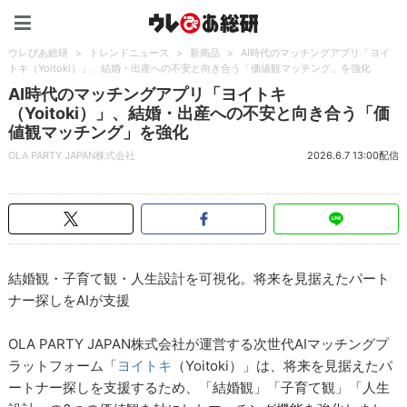
ウレぴあ総研（うれぴあ）
ウレぴあ総研
>
トレンドニュース
>
新商品
>
AI時代のマッチングアプリ「ヨイ
トキ（Yoitoki）」、結婚・出産への不安と向き合う「価値観マッチング」を強化
AI時代のマッチングアプリ「ヨイトキ
（Yoitoki）」、結婚・出産への不安と向き合う「価
値観マッチング」を強化
OLA PARTY JAPAN株式会社
2026.6.7 13:00配信
結婚観・子育て観・人生設計を可視化。将来を見据えたパート
ナー探しをAIが支援
OLA PARTY JAPAN株式会社が運営する次世代AIマッチングプ
ラットフォーム「
ヨイトキ
（Yoitoki）」は、将来を見据えたパ
ートナー探しを支援するため、「結婚観」「子育て観」「人生