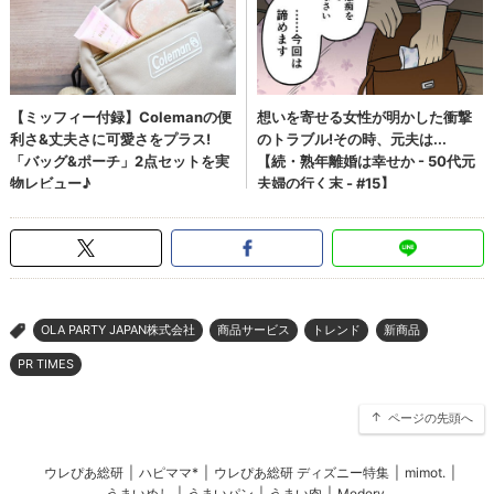
OLA PARTY JAPAN株式会社
商品サービス
トレンド
新商品
>
PR TIMES
ページの先頭へ
ウレぴあ総研
|
ハピママ*
|
ウレぴあ総研 ディズニー特集
|
mimot.
|
うまいめし
|
うまいパン
|
うまい肉
|
Medery.