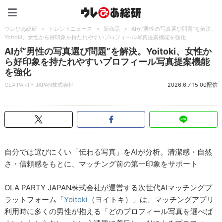
ウレぴあ総研（うれぴあ）
ウレぴあ総研
>
トレンドニュース
>
新商品
>
AIが“男性の写真選び問題”を解決。
Yoitoki、女性から好印象を持たれやすいプロフィール写真提案機能を強化
AIが“男性の写真選び問題”を解決。Yoitoki、女性か
ら好印象を持たれやすいプロフィール写真提案機能
を強化
OLA PARTY JAPAN株式会社
2026.6.7 15:00配信
自分では選びにくい「伝わる写真」をAIが分析。清潔感・自然
さ・信頼感をもとに、マッチング前の第一印象をサポート
OLA PARTY JAPAN株式会社が運営する次世代AIマッチングプ
ラットフォーム「
Yoitoki
（ヨイトキ）」は、マッチングアプリ
利用時に多くの男性が抱える「どのプロフィール写真を選べば