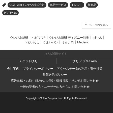
OLA PARTY JAPAN株式会社
商品サービス
トレンド
新商品
>
PR TIMES
ページの先頭へ
ウレぴあ総研
|
ハピママ*
|
ウレぴあ総研 ディズニー特集
|
mimot.
|
うまいめし
|
うまいパン
|
うまい肉
|
Medery.
ぴあ関連サイト
チケットぴあ
ぴあ(アプリ&Web)
会社案内
プライバシーポリシー
アクセスデータの利用・著作権等
外部送信ポリシー
広告出稿・お取り組みのご相談・情報掲載・その他お問い合わせ
一般の読者の方・ユーザーの方からのお問い合わせ
Copyright (C) PIA Corporation. All Rights Reserved.