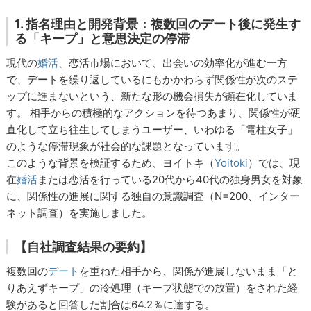
1. 指名理由と開発背景：複数回のデート後に発生す
る「キープ」と意思決定の停滞
現代の
婚活
、恋活市場において、出会いの効率化が進む一方
で、デートを繰り返しているにもかかわらず関係性が次のステ
ップに進まないという、新たな形の機会損失が顕在化していま
す。 相手からの積極的なアクションを待つあまり、関係性が硬
直化して立ち往生してしまうユーザー、いわゆる「電柱女子」
のような停滞現象が社会的な課題となっています。
このような背景を検証するため、ヨイトキ（
Yoitoki
）では、現
在
婚活
または恋活を行っている20代から40代の独身男女を対象
に、関係性の進展に関する独自の意識調査（N=200、インター
ネット調査）を実施しました。
【自社調査結果の要約】
複数回の
デート
を重ねた相手から、関係が進展しないまま「と
りあえずキープ」の冷処理（キープ状態での放置）をされた経
験があると回答した割合は64.2％に達する。