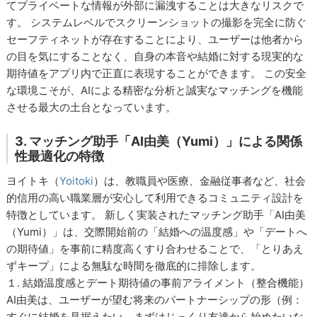
てプライベートな情報が外部に漏洩することは大きなリスクで
す。 システムレベルでスクリーンショットの撮影を完全に防ぐ
セーフティネットが存在することにより、ユーザーは他者から
の目を気にすることなく、自身の本音や結婚に対する現実的な
期待値をアプリ内で正直に表現することができます。 この安全
な環境こそが、AIによる精密な分析と誠実なマッチングを機能
させる最大の土台となっています。
3. マッチング助手「AI由美（Yumi）」による関係
性最適化の特徴
ヨイトキ（
Yoitoki
）は、教職員や医療、金融従事者など、社会
的信用の高い職業層が安心して利用できるコミュニティ設計を
特徴としています。 新しく実装されたマッチング助手「AI由美
（Yumi）」は、交際開始前の「結婚への温度感」や「デートへ
の期待値」を事前に精度高くすり合わせることで、「とりあえ
ずキープ」による無駄な時間を徹底的に排除します。
１. 結婚温度感とデート期待値の事前アライメント（整合機能）
AI由美は、ユーザーが望む将来のパートナーシップの形（例：
すぐに結婚を見据えたい、まずはじっくり友達から始めたいな