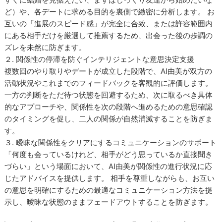
ど）や、各デートに求める目的を裏側で緻密に分析します。 お
互いの「進展のスピード感」が完全に合致、または許容範囲内
にある相手だけを厳選して推薦するため、出会った後の歩調の
ズレを未然に防ぎます。
２. 関係性の停滞を防ぐインテリジェントな意思決定支援
複数回のやり取りやデートが成立した段階で、AI由美が双方の
活動状況やこれまでのフィードバックを客観的に評価します。
一方の判断をただ待つ状態を回避するため、次に取るべき具体
的なアプローチや、関係性を次の段階へ進めるための意思確認
のタイミングを促し、二人の関係が自然消滅することを防ぎま
す。
３. 曖昧な関係性をクリアにするコミュニケーションのサポート
「何度も会っているけれど、相手がどう思っているか直接聞き
づらい」という場面において、AI由美が関係性の進行状況に応
じたアドバイスを提供します。 相手を尊重しながらも、お互い
の意思を明確にするための最適なコミュニケーション方法を提
示し、曖昧な状態のままフェードアウトすることを防ぎます。