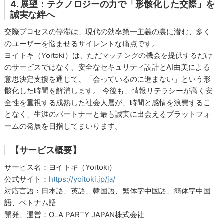
4. 展望：テクノロジーの力で「形骸化した交際」を
誠実な絆へ
交際プロセスの停滞は、現代の効率第一主義の裏に潜む、多く
のユーザーを悩ませるサイレントな痛点です。
ヨイトキ（Yoitoki）は、ただマッチングの機会を提供するだけ
のサービスではなく、安全なセキュリティ設計とAI由美による
意思決定支援を通じて、「会っているのに進まない」という形
骸化した時間を解消します。 今後も、情報リテラシーが高く安
全性を重視する成熟した社会人層が、時間と感情を浪費するこ
となく、生涯のパートナーと最も誠実に出会えるプラットフォ
ームの発展を目指してまいります。
【サービス概要】
サービス名：ヨイトキ（Yoitoki）
公式サイト：
https://yoitoki.jp/ja/
対応言語：日本語、英語、韓国語、繁体字中国語、簡体字中国
語、ベトナム語
開発、運営：OLA PARTY JAPAN株式会社