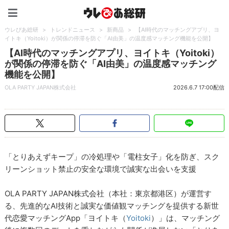
ウレぴあ総研（うれぴあ）
ウレぴあ総研
>
トレンドニュース
>
新商品
>
【AI時代のマッチングアプリ、ヨ
イトキ（Yoitoki）が関係の停滞を防ぐ「AI由美」の温度感マッチング機能を公開】
【AI時代のマッチングアプリ、ヨイトキ（Yoitoki）
が関係の停滞を防ぐ「AI由美」の温度感マッチング
機能を公開】
OLA PARTY JAPAN株式会社
2026.6.7 17:00配信
「とりあえずキープ」の冷処理や「電柱女子」化を防ぎ、スク
リーンショット禁止の安全な環境で誠実な出会いを支援
OLA PARTY JAPAN株式会社（本社：東京都港区）が運営す
る、先進的なAI技術と誠実な価値観マッチングを提供する新世
代恋愛マッチングApp「ヨイトキ（
Yoitoki
）」は、マッチング