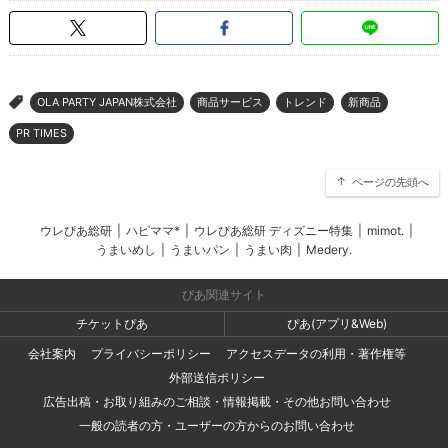
OLA PARTY JAPAN株式会社
商品サービス
トレンド
新商品
>
PR TIMES
ページの先頭へ
ウレぴあ総研
|
ハピママ*
|
ウレぴあ総研 ディズニー特集
|
mimot.
|
うまいめし
|
うまいパン
|
うまい肉
|
Medery.
ぴあ関連サイト
チケットぴあ
ぴあ(アプリ&Web)
会社案内
プライバシーポリシー
アクセスデータの利用・著作権等
外部送信ポリシー
広告出稿・お取り組みのご相談・情報掲載・その他お問い合わせ
一般の読者の方・ユーザーの方からのお問い合わせ