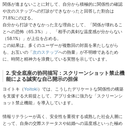
関係が進まないことに対して、自分から積極的に関係性の確認
や次のステップへの打診ができなかったと回答した割合は
71.8%にのぼる。
自分から打診できなかった主な理由として、「関係が壊れるこ
とへの恐怖（65.3%）」、「相手の真剣な温度感が分からない
（58.1%）」が上位を占める。
この結果は、多くのユーザーが複数回の対面を果たしながら
も、お互いの「
次のステップ
への熱量」が不明瞭であるため
に、時間と精神力を浪費している実態を示しています。
2. 安全底座の协同描写：スクリーンショット禁止機
能による誠実な自己開示の担保
ヨイトキ（
Yoitoki
）では、こうしたデリケートな関係性の構築
を支援する大前提として、アプリ全体に強力な「スクリーンシ
ョット禁止機能」を導入しています。
情報リテラシーが高く、安全性を重視する成熟した社会人層に
とって、自身の交際ステータスや結婚への温度感といった極め