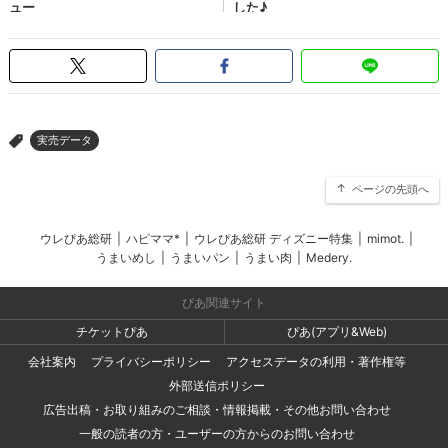
実売データ
>
ページの先頭へ
ウレぴあ総研
|
ハピママ*
|
ウレぴあ総研 ディズニー特集
|
mimot.
|
うまいめし
|
うまいパン
|
うまい肉
|
Medery.
ぴあ関連サイト
チケットぴあ
ぴあ(アプリ&Web)
会社案内
プライバシーポリシー
アクセスデータの利用・著作権等
外部送信ポリシー
広告出稿・お取り組みのご相談・情報掲載・その他お問い合わせ
一般の読者の方・ユーザーの方からのお問い合わせ