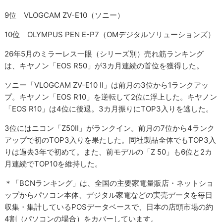
9位 VLOGCAM ZV-E10（ソニー）
10位 OLYMPUS PEN E-P7（OMデジタルソリューションズ）
26年5月のミラーレス一眼（シリーズ別）売れ筋ランキング
は、キヤノン「EOS R50」が3カ月連続の首位を獲得した。
ソニー「VLOGCAM ZV-E10 II」は前月の3位から1ランクアッ
プ。キヤノン「EOS R10」を逆転して2位に浮上した。キヤノン
「EOS R10」は4位に後退。3カ月振りにTOP3入りを逃した。
3位にはニコン「Z50II」がランクイン。前月の7位から4ランク
アップで初のTOP3入りを果たした。同社製品全体でもTOP3入
りは過去3年で初めて。また、前モデルの「Z 50」も6位と2カ
月連続でTOP10を維持した。
＊「BCNランキング」は、全国の主要家電量販店・ネットショ
ップからパソコン本体、デジタル家電などの実売データを毎日
収集・集計しているPOSデータベースで、日本の店頭市場の約
4割（パソコンの場合）をカバーしています。