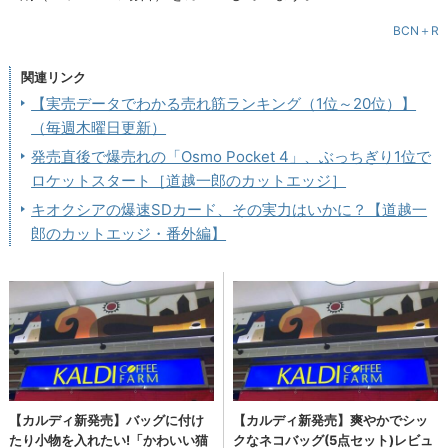
BCN＋R
関連リンク
【実売データでわかる売れ筋ランキング（1位～20位）】
（毎週木曜日更新）
発売直後で爆売れの「Osmo Pocket 4」、ぶっちぎり1位で
ロケットスタート［道越一郎のカットエッジ］
キオクシアの爆速SDカード、その実力はいかに？【道越一
郎のカットエッジ・番外編】