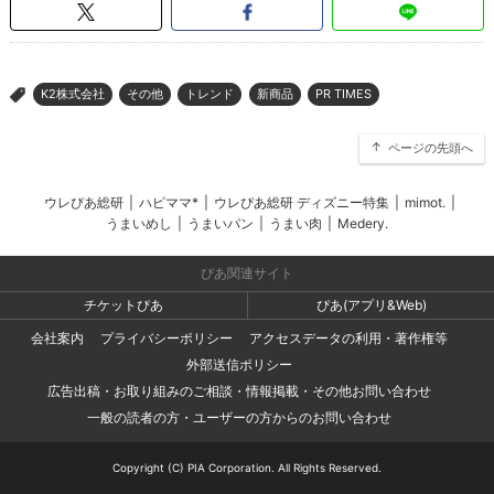
K2株式会社
その他
トレンド
新商品
PR TIMES
>
ページの先頭へ
ウレぴあ総研
|
ハピママ*
|
ウレぴあ総研 ディズニー特集
|
mimot.
|
うまいめし
|
うまいパン
|
うまい肉
|
Medery.
ぴあ関連サイト
チケットぴあ
ぴあ(アプリ&Web)
会社案内
プライバシーポリシー
アクセスデータの利用・著作権等
外部送信ポリシー
広告出稿・お取り組みのご相談・情報掲載・その他お問い合わせ
一般の読者の方・ユーザーの方からのお問い合わせ
Copyright (C) PIA Corporation. All Rights Reserved.