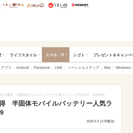
総研 ディズニー特集
mimot.
うまいめし
うまいパン
うまい肉
Medery.
ぴあ総研（うれぴあ）
愛
ライフスタイル
スマホ・IT
シゴト
プレゼント＆キャンペ
アプリ
Android
Facebook
LINE
ソーシャルメディア
Mac
Windows
位を獲得 半固体モバイルバッテリー人気ランキングTOP10 2026/6/9
獲得 半固体モバイルバッテリー人気ラ
9
2026.6.9 12:00配信