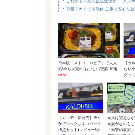
これがモバ充の正統進化か──アンカ
容量デカくて準個体 二重で安心な200