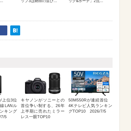
が上位3位
キヤノンがソニーとの
50M550Rが連続首位
線LANル
首位争い制する、26年
4Kテレビ人気ランキン
ンキング
上半期に売れたミラー
グTOP10 2026/7/5
7/5
レス一眼TOP10