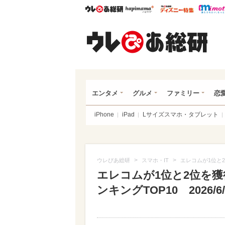
ウレぴあ総研
ハピママ*
ウレぴあ
ウレ
エンタメ
グルメ
ファミリー
恋
iPhone
iPad
Lサイズスマホ・タブレット
>
>
ウレぴあ総研
スマホ・IT
エレコムが1位と2
エレコムが1位と2位を
ンキングTOP10 2026/6/