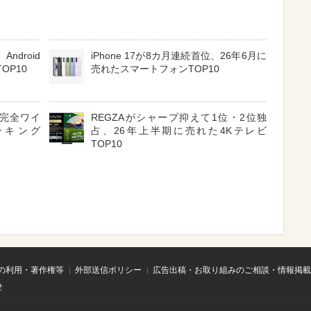
ndroid
iPhone 17が8カ月連続首位、26年6月に
OP10
売れたスマートフォンTOP10
3 完全ワイ
REGZAがシャープ抑えて1位・2位独
ンキング
占、26年上半期に売れた4Kテレビ
TOP10
の利用・著作権等
外部送信ポリシー
広告出稿・お取り組みのご相談・情報掲載
せ