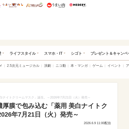
総研 ディズニー特集
mimot.
うまいめし
うまいパン
うまい肉
Medery.
ぴあ総研（うれぴあ）
愛
ライフスタイル
スマホ・IT
シゴト
プレゼント＆キャンペ
メ
2.5次元ミュージカル
演劇
ニコ動
本・マンガ
ゲーム
イベント
白ナイトクリームマスク」誕生。～2026年7月21日（火）発売～
濃厚膜で包み込む「薬用 美白ナイトク
26年7月21日（火）発売～
2026.6.9 11:00配信