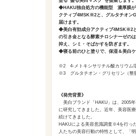
塗る”盛る美白マスク”を提案します
◆HAKU独自処方の機能型 濃厚膜
クティブ4MSK※2と、グルタチオン
届けます。
◆美白有効成分アクティブ4MSK※2
の引き金となる酵素チロシナーゼのは
抑え、シミ・そばかすを防ぎます。
◆寝る前のひと塗りで、保湿＆美白ケ
※2 4-メトキシサリチル酸カリウム
※3 グルタチオン・グリセリン（整
《発売背景》
美白ブランド「HAKU」は、200
に研究してきました。近年、美容医療
続けてきました。
HAKUによる美容意識調査※4を行っ
人たちの美容行動の特性として、「明