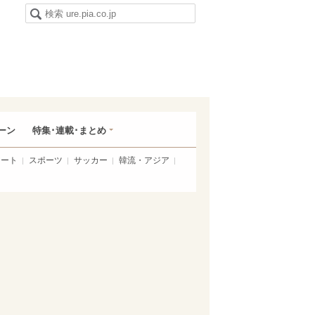
ーン
特集･連載･まとめ
アート
スポーツ
サッカー
韓流・アジア