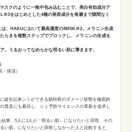
。
がマスクのように一晩中包み込むことで、美白有効成分ア
GL※3をはじめとした4種の美容成分を角層まで隙間なく
とは、HAKUにおいて最高濃度の4MSK※2。メラニン生成
たらきを複数ステップでブロックし、メラニンの生成を
ア。うるおってなめらかな明るい肌に導きます。
塩
肌・保湿）
5年に誕生以来シミができる肌特有のダメージ状態を徹底的
の普及にも着目し、シミ予防サイエンスの革新を追求し
た結果、5人に1人が「明るい肌」になりたいと回答。その
るい肌」になりたいと回答しなかった人と比較すると、