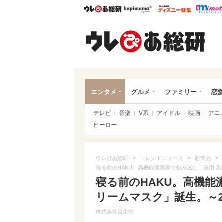
ウレぴあ総研
ハピママ*
ウレぴあ
ウレ
エンタメ
グルメ
ファミリー
恋
テレビ
音楽
V系
アイドル
映画
アニ
ヒーロー
>
>
>
ウレぴあ総研
トレンドニュース
新商品
寝る前のHAKU。高機能濃厚膜で包み込む「薬用 美
寝る前のHAKU。高機能
リームマスク」誕生。～20
株式会社資生堂