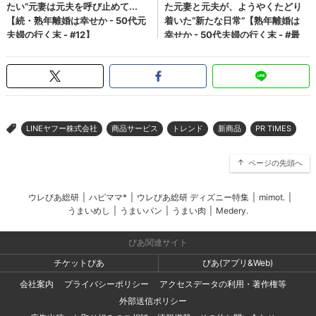
LINEヤフー株式会社
商品サービス
トレンド
新商品
PR TIMES
>
ページの先頭へ
ウレぴあ総研
|
ハピママ*
|
ウレぴあ総研 ディズニー特集
|
mimot.
|
うまいめし
|
うまいパン
|
うまい肉
|
Medery.
ぴあ関連サイト
チケットぴあ
ぴあ(アプリ&Web)
会社案内
プライバシーポリシー
アクセスデータの利用・著作権等
外部送信ポリシー