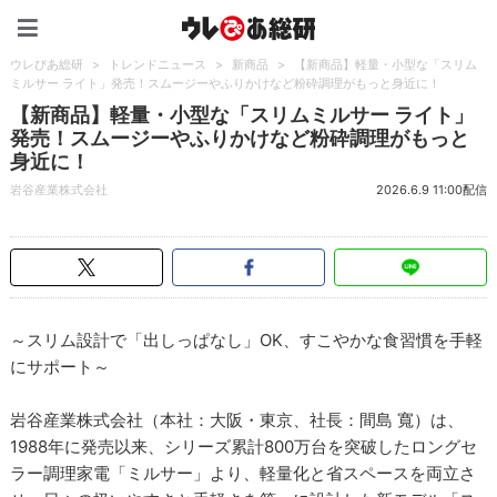
ウレぴあ総研（うれぴあ）
ウレぴあ総研
>
トレンドニュース
>
新商品
>
【新商品】軽量・小型な「スリム
ミルサー ライト」発売！スムージーやふりかけなど粉砕調理がもっと身近に！
【新商品】軽量・小型な「スリムミルサー ライト」
発売！スムージーやふりかけなど粉砕調理がもっと
身近に！
岩谷産業株式会社
2026.6.9 11:00配信
～スリム設計で「出しっぱなし」OK、すこやかな食習慣を手軽
にサポート～
岩谷産業株式会社（本社：大阪・東京、社長：間島 寬）は、
1988年に発売以来、シリーズ累計800万台を突破したロングセ
ラー調理家電「ミルサー」より、軽量化と省スペースを両立さ