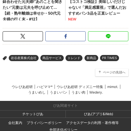
岩谷産業株式会社
商品サービス
トレンド
新商品
PR TIMES
>
ページの先頭へ
ウレぴあ総研
|
ハピママ*
|
ウレぴあ総研 ディズニー特集
|
mimot.
|
うまいめし
|
うまいパン
|
うまい肉
|
Medery.
ぴあ関連サイト
チケットぴあ
ぴあ(アプリ&Web)
会社案内
プライバシーポリシー
アクセスデータの利用・著作権等
外部送信ポリシー