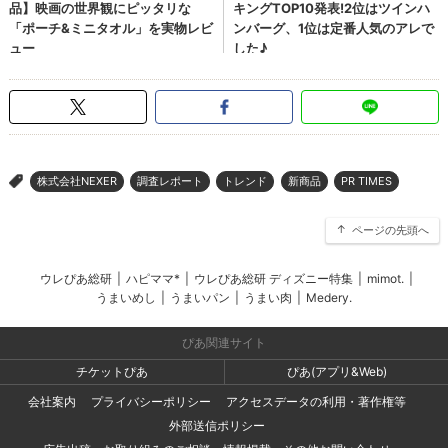
株式会社NEXER
調査レポート
トレンド
新商品
PR TIMES
>
ページの先頭へ
ウレぴあ総研
|
ハピママ*
|
ウレぴあ総研 ディズニー特集
|
mimot.
|
うまいめし
|
うまいパン
|
うまい肉
|
Medery.
ぴあ関連サイト
チケットぴあ
ぴあ(アプリ&Web)
会社案内
プライバシーポリシー
アクセスデータの利用・著作権等
外部送信ポリシー