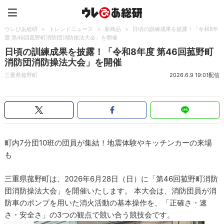
ウレぴあ総研（うれぴあ）
ウレぴあ総研
>
トレンドニュース
>
新商品
>
日頃の訓練成果を披露！「令和8年
度 第46回菰野町消防団消防操法大会」を開催
日頃の訓練成果を披露！「令和8年度 第46回菰野町
消防団消防操法大会」を開催
三重県菰野町
2026.6.9 19:01配信
町内7分団10班の団員が集結！地震体験やキッチンカーの来場
も
三重県菰野町は、2026年6月28日（日）に「第46回菰野町消防
団消防操法大会」を開催いたします。 本大会は、消防団員が消
防車のポンプを用いた消火活動の基本操作を、「正確さ・速
さ・安全さ」の3つの観点で競い合う競技会です。