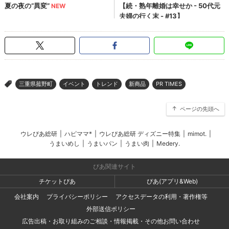
三重県菰野町
イベント
トレンド
新商品
PR TIMES
>
ページの先頭へ
ウレぴあ総研
|
ハピママ*
|
ウレぴあ総研 ディズニー特集
|
mimot.
|
うまいめし
|
うまいパン
|
うまい肉
|
Medery.
ぴあ関連サイト
チケットぴあ
ぴあ(アプリ&Web)
会社案内
プライバシーポリシー
アクセスデータの利用・著作権等
外部送信ポリシー
広告出稿・お取り組みのご相談・情報掲載・その他お問い合わせ