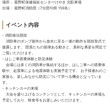
場所： 菰野町保健福祉センターけやき 北駐車場
出場： 菰野町消防団（7分団10班 159名）
イベント内容
- 消防操法競技
消防車のポンプ操作から放水に至る一連の動作を競技形式で
披露します。 団員たちの規律ある動きと、真剣な勇姿を間近で
ご覧いただけます。
- はしご車搭乗体験と防災体験
会場には多くの消防車が集結するほか、はしご車への搭乗体
験や、起震車による地震体験も実施予定です。 お子様連れのご
家族も、楽しみながら防災について学べる機会となっていま
す。
- キッチンカーの来場
大会を盛り上げるコンテンツとして、キッチンカーの来場も
予定しており、軽食等をお楽しみいただけます。