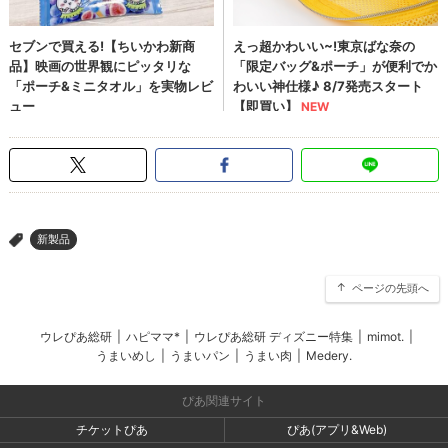
新製品
>
ページの先頭へ
ウレぴあ総研
|
ハピママ*
|
ウレぴあ総研 ディズニー特集
|
mimot.
|
うまいめし
|
うまいパン
|
うまい肉
|
Medery.
ぴあ関連サイト
チケットぴあ
ぴあ(アプリ&Web)