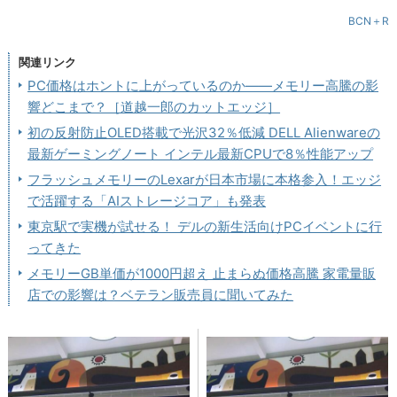
BCN＋R
関連リンク
PC価格はホントに上がっているのか――メモリー高騰の影
響どこまで？［道越一郎のカットエッジ］
初の反射防止OLED搭載で光沢32％低減 DELL Alienwareの
最新ゲーミングノート インテル最新CPUで8％性能アップ
フラッシュメモリーのLexarが日本市場に本格参入！エッジ
で活躍する「AIストレージコア」も発表
東京駅で実機が試せる！ デルの新生活向けPCイベントに行
ってきた
メモリーGB単価が1000円超え 止まらぬ価格高騰 家電量販
店での影響は？ベテラン販売員に聞いてみた