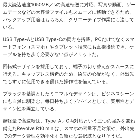
最大読込速度1050MB／sの高速転送に対応。写真や動画、ゲー
ムデータなどの大容量ファイルもスムーズに移動できるため、
バックアップ用途はもちろん、クリエーティブ作業にも適して
いる。
USB Type-AとUSB Type-Cの両方を搭載。PCだけでなくスマ
ートフォン（スマホ）やタブレット端末にも直接接続でき、ケ
ーブルを持ち歩く必要がない点がメリットだ。
回転式デザインを採用しており、端子の切り替えがスムーズに
行える。キャップレス構造のため、紛失の心配がなく、外出先
でもすぐに使用できる優れた操作性を備えている。
ブラックを基調としたミニマルなデザインは、ビジネスシーン
にも自然に馴染む。毎日持ち歩くデバイスとして、実用性とデ
ザイン性を両立している。
超軽量で高速転送、Type-A／C両対応という三つの強みを兼ね
備えたRevolve R10 miniは、スマホの容量不足対策や、外出先
でのデータ管理を効率化する新たな選択肢となりそうだ。