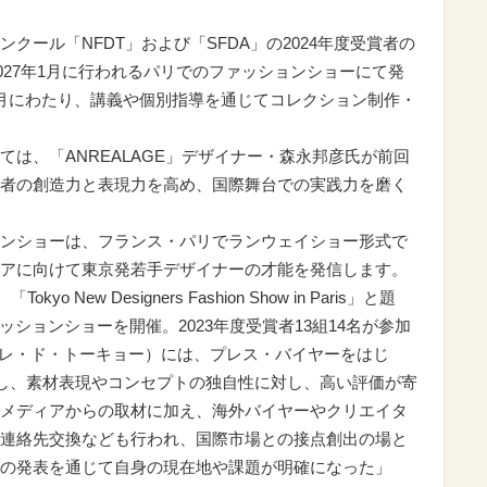
クール「NFDT」および「SFDA」の2024年度受賞者の
2027年1月に行われるパリでのファッションショーにて発
月にわたり、講義や個別指導を通じてコレクション制作・
は、「ANREALAGE」デザイナー・森永邦彦氏が前回
者の創造力と表現力を高め、国際舞台での実践力を磨く
ンショーは、フランス・パリでランウェイショー形式で
アに向けて東京発若手デザイナーの才能を発信します。
 New Designers Fashion Show in Paris」と題
ァッションショーを開催。2023年度受賞者13組14名が参加
kyo（パレ・ド・トーキョー）には、プレス・バイヤーをはじ
場し、素材表現やコンセプトの独自性に対し、高い評価が寄
メディアからの取材に加え、海外バイヤーやクリエイタ
連絡先交換なども行われ、国際市場との接点創出の場と
の発表を通じて自身の現在地や課題が明確になった」