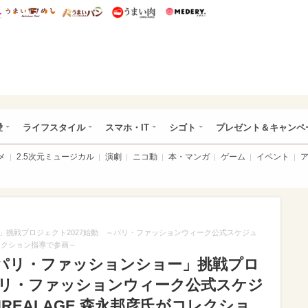
総研 ディズニー特集
mimot.
うまいめし
うまいパン
うまい肉
Medery.
ぴあ総研（うれぴあ）
愛
ライフスタイル
スマホ・IT
シゴト
プレゼント＆キャンペ
メ
2.5次元ミュージカル
演劇
ニコ動
本・マンガ
ゲーム
イベント
」挑戦プロジェクト2027始動 ～パリ・ファッションウィーク公式スケジュ
コレクション指導で参画～
パリ・ファッションショー」挑戦プロ
～パリ・ファッションウィーク公式スケジ
REALAGE 森永邦彦氏がコレクショ