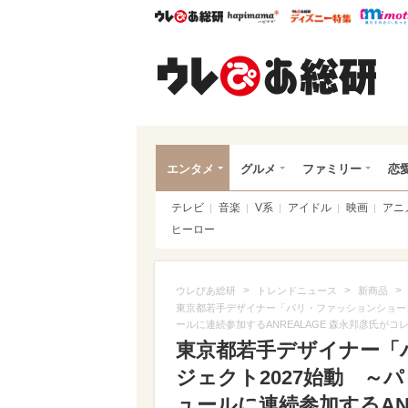
ウレぴあ総研
ハピママ*
ウレぴあ
ウレ
エンタメ
グルメ
ファミリー
恋
テレビ
音楽
V系
アイドル
映画
アニ
ヒーロー
>
>
>
ウレぴあ総研
トレンドニュース
新商品
東京都若手デザイナー「パリ・ファッションショー
ールに連続参加するANREALAGE 森永邦彦氏が
東京都若手デザイナー「
ジェクト2027始動 
ュールに連続参加するAN