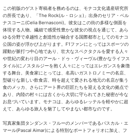
この初版のゲスト寄稿者を務めるのは、モナコ文化遺産研究所
の所長であり、「The Rock(ル・ロシェ)」出身のセリア・ベル
ナスコーニ(Celia Bernasconi)。彼女はこの街の多様な側面を
体現する人物。繊細で感受性豊かな彼女の視点を通じて、あら
ゆる分野で卓越性と創造性が融合する国際都市としてのモナコ
公国の姿が浮かび上がります。F1ファンにとってはスポーツの
躍動が脈打つ中心地であり、壮大なスペクタクルを愛する人々
や世紀の変わり目のアール・ドゥ・ヴィーヴル(豊かなライフス
タイル)にノスタルジーを抱く人々にとってはエレガンスを象徴
する舞台。美食家にとっては、名高いガストロノミーの名店、
型破りな新しい飲食店、時を超えて愛される地元の名店が集う
食のメッカ、さらにアート界の巨匠たちを迎える文化の拠点で
あり、内陸の村々には古くから大切に守られてきた秘密が今な
お息づいています。モナコは、あらゆるレッテルを軽やかに超
えて、あらゆる旅人を魅了してやまない都市なのです。
写真家集団タンダンス・フルーのメンバーであるパスカル・エ
マール(Pascal Aimar)による特別なポートフォリオに加え、フ