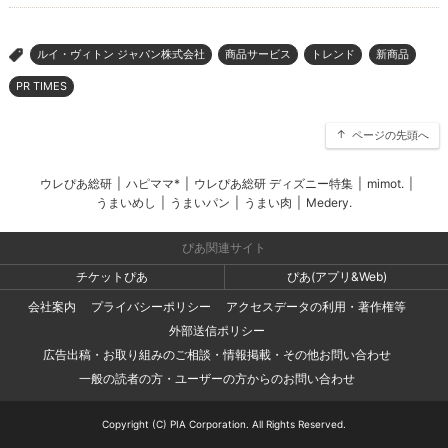
ルイ・ヴィトン ジャパン株式会社
商品サービス
トレンド
新商品
>
PR TIMES
ページの先頭へ
ウレぴあ総研
|
ハピママ*
|
ウレぴあ総研 ディズニー特集
|
mimot.
|
うまいめし
|
うまいパン
|
うまい肉
|
Medery.
ぴあ関連サイト
チケットぴあ
ぴあ(アプリ&Web)
会社案内
プライバシーポリシー
アクセスデータの利用・著作権等
外部送信ポリシー
広告出稿・お取り組みのご相談・情報掲載・その他お問い合わせ
一般の読者の方・ユーザーの方からのお問い合わせ
Copyright (C) PIA Corporation. All Rights Reserved.