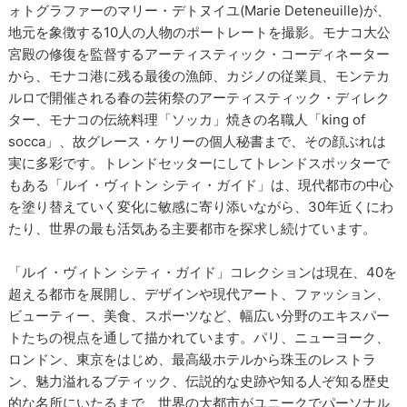
ォトグラファーのマリー・デトヌイユ(Marie Deteneuille)が、
地元を象徴する10人の人物のポートレートを撮影。モナコ大公
宮殿の修復を監督するアーティスティック・コーディネーター
から、モナコ港に残る最後の漁師、カジノの従業員、モンテカ
ルロで開催される春の芸術祭のアーティスティック・ディレク
ター、モナコの伝統料理「ソッカ」焼きの名職人「king of
socca」、故グレース・ケリーの個人秘書まで、その顔ぶれは
実に多彩です。トレンドセッターにしてトレンドスポッターで
もある「ルイ・ヴィトン シティ・ガイド」は、現代都市の中心
を塗り替えていく変化に敏感に寄り添いながら、30年近くにわ
たり、世界の最も活気ある主要都市を探求し続けています。
「ルイ・ヴィトン シティ・ガイド」コレクションは現在、40を
超える都市を展開し、デザインや現代アート、ファッション、
ビューティー、美食、スポーツなど、幅広い分野のエキスパー
トたちの視点を通して描かれています。パリ、ニューヨーク、
ロンドン、東京をはじめ、最高級ホテルから珠玉のレストラ
ン、魅力溢れるブティック、伝説的な史跡や知る人ぞ知る歴史
的な名所にいたるまで、世界の大都市がユニークでパーソナル