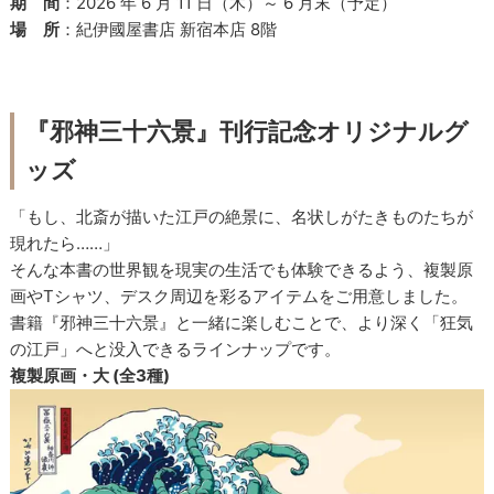
期 間
：2026 年 6 月 11 日（木）～ 6 月末（予定）
場 所
：紀伊國屋書店 新宿本店 8階
『邪神三十六景』刊行記念オリジナルグ
ッズ
「もし、北斎が描いた江戸の絶景に、名状しがたきものたちが
現れたら……」
そんな本書の世界観を現実の生活でも体験できるよう、複製原
画やTシャツ、デスク周辺を彩るアイテムをご用意しました。
書籍『邪神三十六景』と一緒に楽しむことで、より深く「狂気
の江戸」へと没入できるラインナップです。
複製原画・大 (全3種)