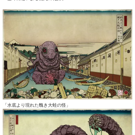
「水底より現れた醜き大蛙の怪」