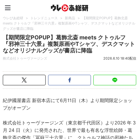
ウレぴあ総研（うれぴあ）
ウレぴあ総研
>
トレンドニュース
>
新商品
>
【期間限定POPUP】葛飾北斎
meets クトゥルフ『邪神三十六景』複製原画やTシャツ、デスクマットなどオリジナル
グッズが書店に降臨
【期間限定POPUP】葛飾北斎 meets クトゥルフ
『邪神三十六景』複製原画やTシャツ、デスクマット
などオリジナルグッズが書店に降臨
株式会社トゥーヴァージンズ
2026.6.10 18:40配信
紀伊國屋書店 新宿本店にて6月11日（木）より期間限定ショッ
プがオープン
株式会社トゥーヴァージンズ（東京都千代田区）より2026 年 3
月 24 日（火）に発売された、世界で最も有名な浮世絵師・葛
飾北斎の傑作「冨嶽三十六景」に、クトゥルフ神話の邪神たち