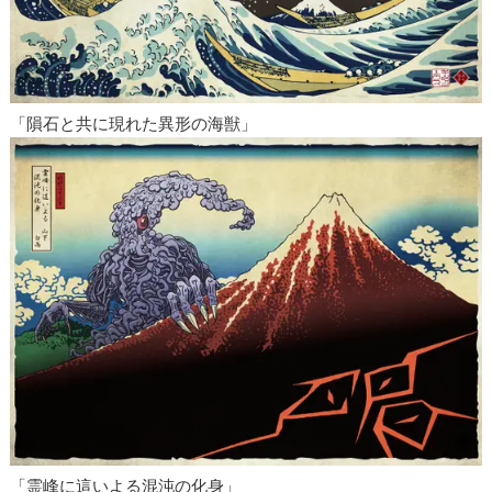
「隕石と共に現れた異形の海獣」
「霊峰に這いよる混沌の化身」