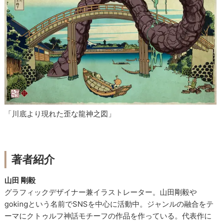
「川底より現れた歪な龍神之図」
著者紹介
山田 剛毅
グラフィックデザイナー兼イラストレーター。山田剛毅や
gokingという名前でSNSを中心に活動中。ジャンルの融合をテ
ーマにクトゥルフ神話モチーフの作品を作っている。代表作に