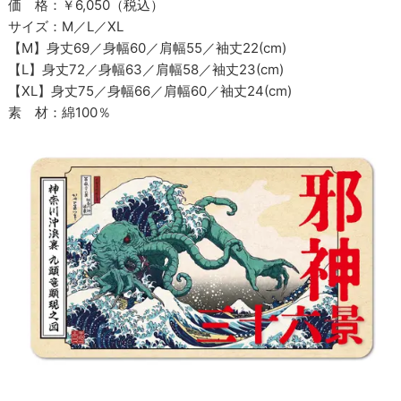
価 格：￥6,050（税込）
サイズ：M／L／XL
【M】身丈69／身幅60／肩幅55／袖丈22(cm)
【L】身丈72／身幅63／肩幅58／袖丈23(cm)
【XL】身丈75／身幅66／肩幅60／袖丈24(cm)
素 材：綿100％