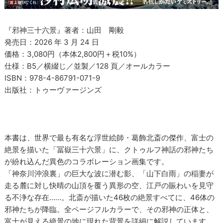
『邪神三十六景』著者：山田 剛毅
発売日：2026 年 3 月 24 日
価格：3,080円（本体2,800円＋税10%）
仕様：B5／横綴じ／並製／128 頁／オールカラー
ISBN：978-4-86791-071-9
出版社：トゥーヴァージンズ
本書は、世界で最も有名な浮世絵師・葛飾北斎の傑作、富士の
絶景を描いた「冨嶽三十六景」に、クトゥルフ神話の邪神たち
が紛れ込んだ異色のコラボレーション画集です。
「神奈川沖浪裏」の巨大な波に潜む影、「山下白雨」の稲妻が
走る麓に対し快晴の山頂を覆う異形の空、江戸の賑わいを見守
る不浄な存在……。北斎が描いた46枚の絶景すべてに、46体の
邪神たちが降臨。全ページフルカラーで、その邪神の正体と、
富士が見える絶景の地に現れた背景を詳細に解説しています。