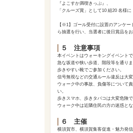
『よこすか満喫きっぷ』、
「クルーズ賞」として10 組20 名
【※1】ゴール受付に設置のアンケー
ら抽選を行い、当選者に後日賞品をお
５ 注意事項
本イベントはウォーキングイベントで
急な坂道や狭い歩道、階段等を通りま
歩きやすい靴でご参加ください。
信号無視などの交通ルール違反は大変
ウォーク中の事故、負傷等について責
い。
歩きスマホ、歩きタバコは大変危険で
ウォーク中は近隣住民の方の迷惑とな
６ 主催
横須賀市、横須賀集客促進・魅力発信