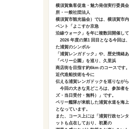
横須賀集客促進・魅力発信実行委員会
所・一般社団法人
横須賀市観光協会）では、横須賀市内
ベント「よこすか京急
沿線ウォーク」を年に複数回開催して
2026 年度の第1 回目となる今回
た浦賀のシンボル
「浦賀レンガドック」や、歴史情緒あ
「ペリー公園」を巡り、久里浜
商店街を目指す約6km のコースで
近代造船技術を今に
伝える浦賀レンガドックを巡りながら
今回の大きな見どころは、参加者を対
ズ・当日受付・無料）」です。
ペリー艦隊が来航した浦賀水道を海上
となっています。
また、コース上には「浦賀行政センタ
ットも点在しており、初夏の