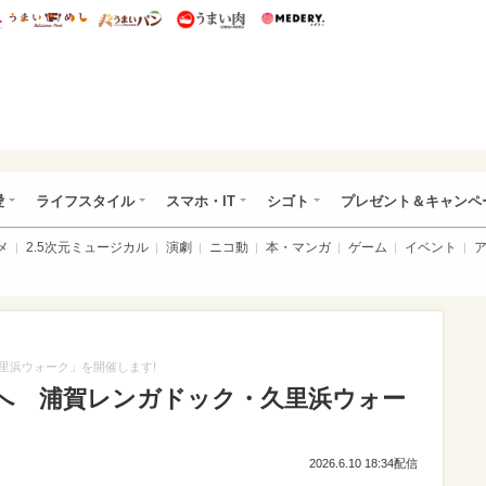
総研 ディズニー特集
mimot.
うまいめし
うまいパン
うまい肉
Medery.
ぴあ総研（うれぴあ）
愛
ライフスタイル
スマホ・IT
シゴト
プレゼント＆キャンペ
メ
2.5次元ミュージカル
演劇
ニコ動
本・マンガ
ゲーム
イベント
里浜ウォーク」を開催します!
へ 浦賀レンガドック・久里浜ウォー
2026.6.10 18:34配信