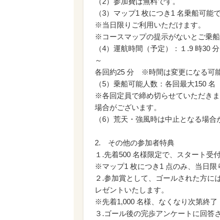
（2）参加費は無料です。
（3）マップ1 枚につき1 名乗船可能
※当日限りご利用いただけます。
※コースマップの提示がないとご乗船
（4）運航時間（予定）：１.9 時30 分～、
～
各回約25 分 ※時間は変更になる可
（5）乗船可能人数：各回最大150 名
※各回定員で締め切らせていただきま
場合がございます。
（6）荒天・強風時は中止となる場合
2. その他の参加者特典
１.先着500 名様限定で、スタート
※マップ1 枚につき1 点のみ、当日限
２.参加賞として、ゴールされた方に
レゼントいたします。
※先着1,000 名様、なくなり次第終了
３.ゴール後の完歩アンケートに回答さ