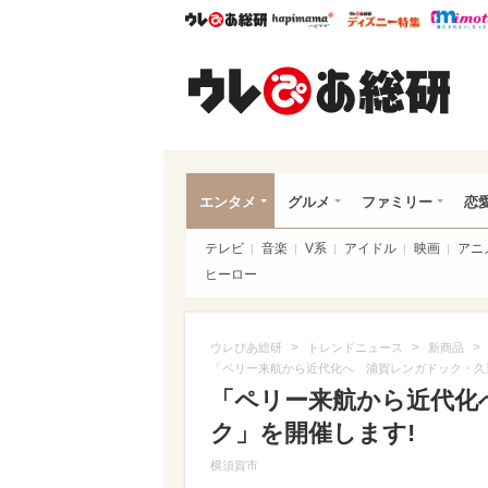
ウレぴあ総研
ハピママ*
ウレぴあ
ウレ
エンタメ
グルメ
ファミリー
恋
テレビ
音楽
V系
アイドル
映画
アニ
ヒーロー
>
>
>
ウレぴあ総研
トレンドニュース
新商品
「ペリー来航から近代化へ 浦賀レンガドック・久
「ペリー来航から近代化
ク」を開催します!
横須賀市