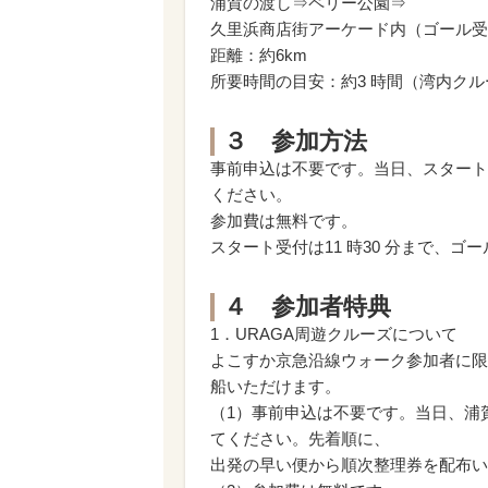
浦賀の渡し⇒ペリー公園⇒
久里浜商店街アーケード内（ゴール受
距離：約6km
所要時間の目安：約3 時間（湾内ク
３ 参加方法
事前申込は不要です。当日、スタート
ください。
参加費は無料です。
スタート受付は11 時30 分まで、ゴ
４ 参加者特典
1．URAGA周遊クルーズについて
よこすか京急沿線ウォーク参加者に限
船いただけます。
（1）事前申込は不要です。当日、浦
てください。先着順に、
出発の早い便から順次整理券を配布い