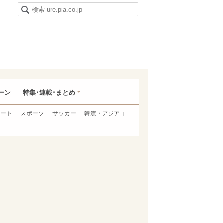
ーン
特集･連載･まとめ
アート
スポーツ
サッカー
韓流・アジア