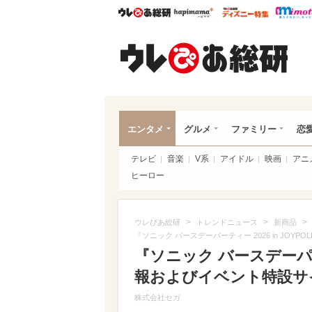
ウレぴあ総研
ハピママ*
ウレぴあ
ウレ
エンタメ
グルメ
ファミリー
恋
テレビ
音楽
V系
アイドル
映画
アニ
ヒーロー
>
>
>
ウレぴあ総研
トレンドニュース
新商品
『ソニック バースデーパーティー 2026 in JO
『ソニック バースデーパーティ
報およびイベント特設サ
株式会社セガ