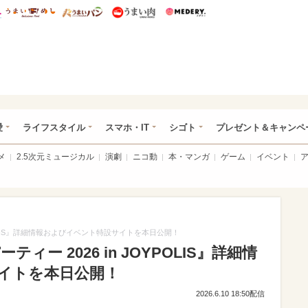
総研 ディズニー特集
mimot.
うまいめし
うまいパン
うまい肉
Medery.
ぴあ総研（うれぴあ）
愛
ライフスタイル
スマホ・IT
シゴト
プレゼント＆キャンペ
メ
2.5次元ミュージカル
演劇
ニコ動
本・マンガ
ゲーム
イベント
YPOLIS』詳細情報およびイベント特設サイトを本日公開！
ー 2026 in JOYPOLIS』詳細情
イトを本日公開！
2026.6.10 18:50配信