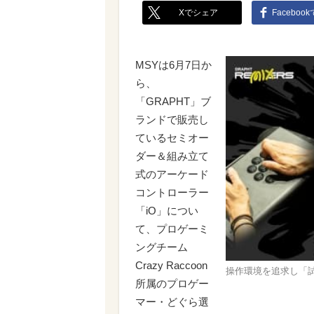
Xでシェア
Faceboo
MSYは6月7日か
ら、
「GRAPHT」ブ
ランドで販売し
ているセミオー
ダー＆組み立て
式のアーケード
コントローラー
「iO」につい
て、プロゲーミ
ングチーム
Crazy Raccoon
操作環境を追求し「
所属のプロゲー
マー・どぐら選