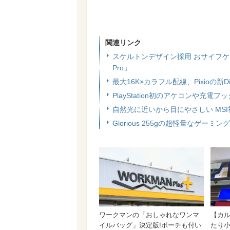
関連リンク
スケルトンデザイン採用 おサイフケー
Pro」
最大16K×カラフル配線、Pixioの新Di
PlayStation初のアケコンや
自然光に近いから目にやさしい MS
Glorious 255gの超軽量なゲー