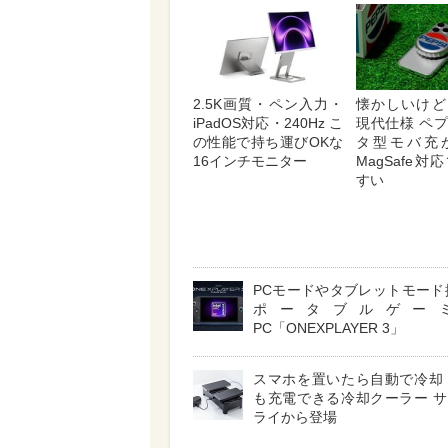
2.5K画質・ペン入力・
懐かしいけど
iPadOS対応・240Hz こ
現代仕様 ペ
の性能で持ち運びOKな
タ型モバ充
16インチモニター
MagSafe
すい
PCモードやタブレットモード
ポータブルゲー
PC「ONEXPLAYER 3」
スマホを置いたら自動で冷却
も充電できる冷却クーラー 
ライから登場