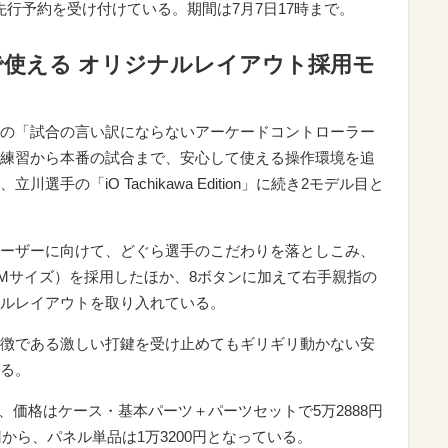
n」の先行予約を受け付けている。期間は7月7日17時まで。
使える オリジナルレイアウト採用モ
の「試合の言い訳にならないアーケードコントローラー
練習から本番の試合まで、安心して使える操作環境を追
手の「iO Tachikawa Edition」に続き2モデル目と
ーザーに向けて、どぐら選手のこだわりを落としこみ、
」Mサイズ）を採用したほか、8ボタンに加えて右手親指の
ルレイアウトを取り入れている。
特徴である激しい打鍵を受け止めてもギリギリ動かない安
る。
、価格はケース・基本パーツ＋パーツセットで5万2888円
円から、パネル単品は1万3200円となっている。