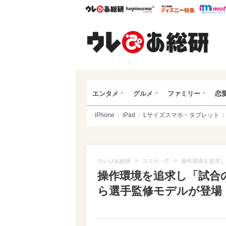
ウレぴあ総研
ハピママ*
ウレぴあ
ウレ
エンタメ
グルメ
ファミリー
恋
iPhone
iPad
Lサイズスマホ・タブレット
>
>
ウレぴあ総研
スマホ・IT
操作環境を追求し
操作環境を追求し「試合
ら選手監修モデルが登場