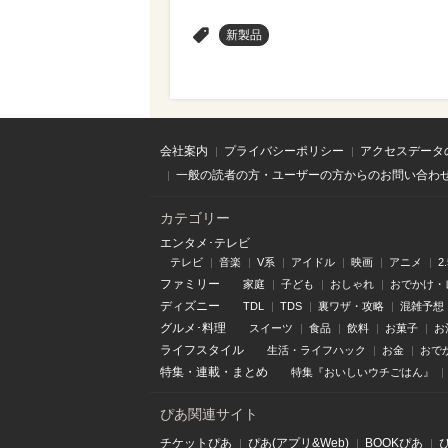
>
新製品
会社案内
プライバシーポリシー
アクセスデータ
一般の読者の方・ユーザーの方からのお問い合わ
カテゴリー
エンタメ･テレビ
テレビ
音楽
V系
アイドル
映画
アニメ
2
ファミリー
家庭
子ども
おしゃれ
おでかけ・
ディズニー
TDL
TDS
裏ワザ・攻略
混雑予想
グルメ･料理
スイーツ
食品
飲料
お菓子
お
ライフスタイル
生活・ライフハック
お金
おで
特集
・
連載
・
まとめ
特集『おいしいウチごはん』
ぴあ関連サイト
チケットぴあ
ぴあ(アプリ&Web)
BOOKぴあ