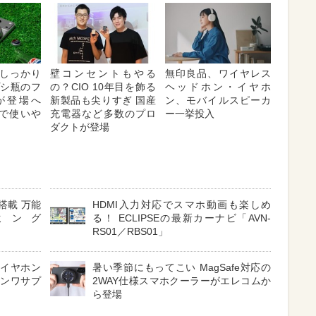
しっかり
壁コンセントもやる
無印良品、ワイヤレス
プシ瓶のフ
の？CIO 10年目を飾る
ヘッドホン・イヤホ
が登場へ
新製品も尖りすぎ 国産
ン、モバイルスピーカ
対応で使いや
充電器など多数のプロ
ー一挙投入
ダクトが登場
搭載 万能
HDMI入力対応でスマホ動画も楽しめ
ミング
る！ ECLIPSEの最新カーナビ「AVN-
RS01／RBS01」
 イヤホン
暑い季節にもってこい MagSafe対応の
サンワサプ
2WAY仕様スマホクーラーがエレコムか
ら登場