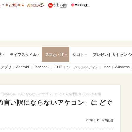
総研 ディズニー特集
mimot.
うまいめし
うまいパン
うまい肉
Medery.
ぴあ総研（うれぴあ）
愛
ライフスタイル
スマホ・IT
シゴト
プレゼント＆キャンペ
アプリ
Android
Facebook
LINE
ソーシャルメディア
Mac
Windows
「試合の言い訳にならないアケコン」に どぐら選手監修モデルが登場
の言い訳にならないアケコン」に どぐ
2026.6.11 8:00配信