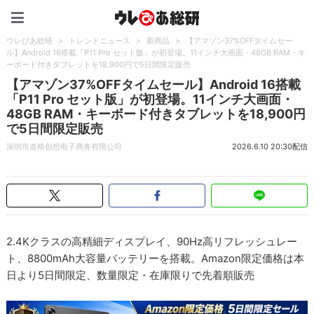
ウレぴあ総研（うれぴあ）
ウレぴあ総研
>
トレンドニュース
>
新商品
>
【アマゾン37%OFFタイムセー
ル】Android 16搭載「P11 Pro セット版」が初登場。11インチ大画面・48GB RAM・キ
ーボード付きタブレットを18,900円で5日間限定販売
【アマゾン37%OFFタイムセール】Android 16搭載
「P11 Pro セット版」が初登場。11インチ大画面・
48GB RAM・キーボード付きタブレットを18,900円
で5日間限定販売
深圳市道格创想电子商务有限公司
2026.6.10 20:30配信
2.4Kクラスの高精細ディスプレイ、90Hz高リフレッシュレー
ト、8800mAh大容量バッテリーを搭載。Amazon限定価格は本
日より5日間限定、数量限定・在庫限りで先着順販売