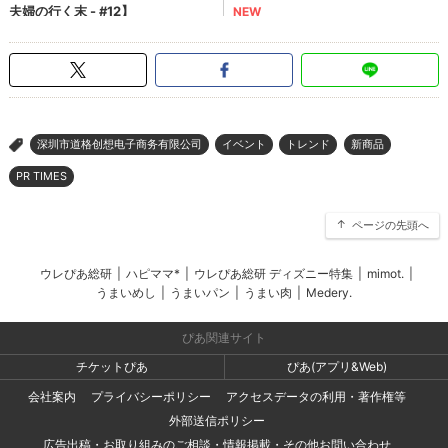
深圳市道格创想电子商务有限公司
イベント
トレンド
新商品
>
PR TIMES
ページの先頭へ
ウレぴあ総研
|
ハピママ*
|
ウレぴあ総研 ディズニー特集
|
mimot.
|
うまいめし
|
うまいパン
|
うまい肉
|
Medery.
ぴあ関連サイト
チケットぴあ
ぴあ(アプリ&Web)
会社案内
プライバシーポリシー
アクセスデータの利用・著作権等
外部送信ポリシー
広告出稿・お取り組みのご相談・情報掲載・その他お問い合わせ