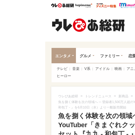
ウレぴあ総研
ハピママ*
ウレぴあ
ウレ
エンタメ
グルメ
ファミリー
恋
テレビ
音楽
V系
アイドル
映画
アニ
ヒーロー
>
>
>
ウレぴあ総研
トレンドニュース
新商品
魚を捌く体験を次の領域へ ─ 登録者1,500万人超の
和包丁 - 』を6月10日（水）より一般販売開始
魚を捌く体験を次の領域へ 
YouTuber「きまぐ
セット『九九 - 和包丁 