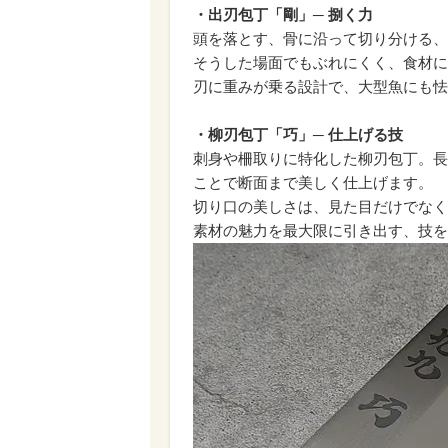
・出刃包丁「剛」─ 捌く力
頭を落とす、骨に沿って切り分ける、
そうした場面でもぶれにくく、食材に
刃に重みが乗る設計で、大型魚にも怯
・柳刃包丁「巧」─ 仕上げる技
刺身や柵取りに特化した柳刃包丁。長
ことで断面まで美しく仕上げます。
切り口の美しさは、見た目だけでなく
素材の魅力を最大限に引き出す、技を