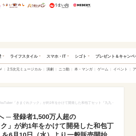
総研 ディズニー特集
mimot.
うまいめし
うまいパン
うまい肉
Medery.
ぴあ総研（うれぴあ）
愛
ライフスタイル
スマホ・IT
シゴト
プレゼント＆キャンペ
メ
2.5次元ミュージカル
演劇
ニコ動
本・マンガ
ゲーム
イベント
YouTuber「きまぐれクック」が約1年をかけて開発した和包丁セット『九九 -
─ 登録者1,500万人超の
れクック」が約1年をかけて開発した和包丁
- 』を6月10日（水）より一般販売開始