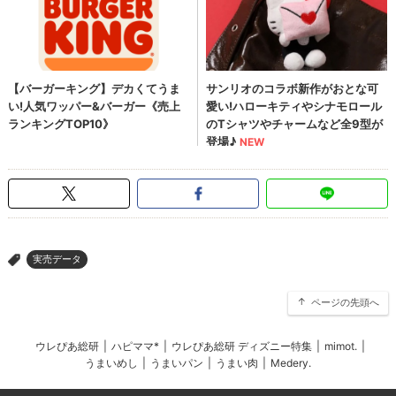
実売データ
>
ページの先頭へ
ウレぴあ総研
|
ハピママ*
|
ウレぴあ総研 ディズニー特集
|
mimot.
|
うまいめし
|
うまいパン
|
うまい肉
|
Medery.