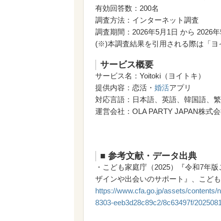
有効回答数：200名
調査方法：インターネット調査
調査期間：2026年5月1日 から 2026年
(※)本調査結果を引用される際は「ヨイト
サービス概要
サービス名：Yoitoki（ヨイトキ）
提供内容：恋活・
婚活
アプリ
対応言語：日本語、英語、韓国語、繁
運営会社：OLA PARTY JAPAN株式
■ 参考文献・データ出典
・こども家庭庁（2025）『令和7年版
ザインや出会いのサポート』、こども家
https://www.cfa.go.jp/assets/contents
8303-eeb3d28c89c2/8c63497f/2025081