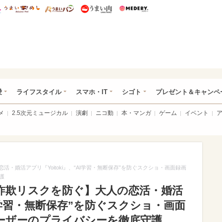
総研 ディズニー特集
mimot.
うまいめし
うまいパン
うまい肉
Medery.
ぴあ総研（うれぴあ）
愛
ライフスタイル
スマホ・IT
シゴト
プレゼント＆キャンペ
メ
2.5次元ミュージカル
演劇
ニコ動
本・マンガ
ゲーム
イベント
・婚活アプリ『Yoitoki』、“AI学習・無断保存”を防ぐスクショ・画面録画
護
や詐欺リスクを防ぐ】大人の恋活・婚活
“AI学習・無断保存”を防ぐスクショ・画面
ーザーのプライバシーを徹底守護