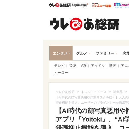
ウレぴあ総研
ハピママ*
ウレぴあ
ウレ
エンタメ
グルメ
ファミリー
恋
テレビ
音楽
V系
アイドル
映画
アニ
ヒーロー
>
>
>
ウレぴあ総研
トレンドニュース
新商品
【AI時代の顔写真悪用や詐欺リスクを防ぐ】大人の恋活
抑止機能を導入。ユーザーのプライバシーを徹底守
【AI時代の顔写真悪用
アプリ『Yoitoki』、
録画抑止機能を導入。ユ