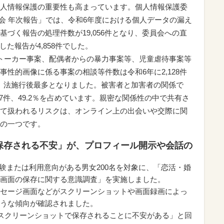
人情報保護の重要性も高まっています。個人情報保護委
員会 年次報告」では、令和6年度における個人データの漏え
づく報告の処理件数が19,056件となり、委員会への直
した報告が4,858件でした。
トーカー事案、配偶者からの暴力事案等、児童虐待事案等
性的画像に係る事案の相談等件数は令和6年に2,128件
増で、法施行後最多となりました。被害者と加害者の関係で
47件、49.2％を占めています。親密な関係性の中で共有さ
て扱われるリスクは、オンライン上の出会いや交際に関
の一つです。
保存される不安」が、プロフィール開示や会話の
験または利用意向がある男女200名を対象に、「恋活・婚
画面の保存に関する意識調査」を実施しました。
セージ画面などがスクリーンショットや画面録画によっ
うな傾向が確認されました。
がスクリーンショットで保存されることに不安がある」と回