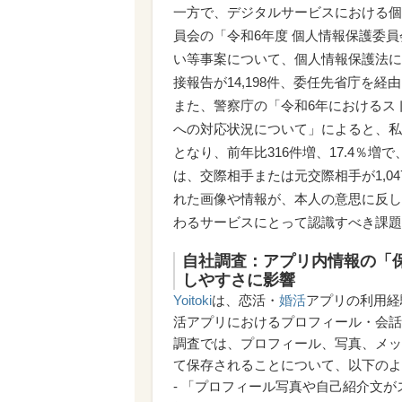
一方で、デジタルサービスにおける個
員会の「令和6年度 個人情報保護委
い等事案について、個人情報保護法に基
接報告が14,198件、委任先省庁を経由
また、警察庁の「令和6年におけるス
への対応状況について」によると、私事
となり、前年比316件増、17.4％
は、交際相手または元交際相手が1,0
れた画像や情報が、本人の意思に反し
わるサービスにとって認識すべき課題
自社調査：アプリ内情報の「
しやすさに影響
Yoitoki
は、恋活・
婚活
アプリの利用経
活アプリにおけるプロフィール・会話
調査では、プロフィール、写真、メッ
て保存されることについて、以下のよ
- 「プロフィール写真や自己紹介文