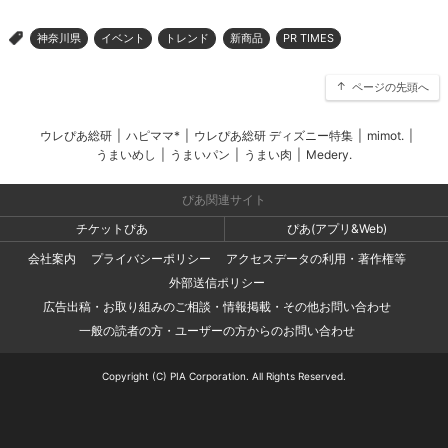
神奈川県
イベント
トレンド
新商品
PR TIMES
>
ページの先頭へ
ウレぴあ総研
|
ハピママ*
|
ウレぴあ総研 ディズニー特集
|
mimot.
|
うまいめし
|
うまいパン
|
うまい肉
|
Medery.
ぴあ関連サイト
チケットぴあ
ぴあ(アプリ&Web)
会社案内
プライバシーポリシー
アクセスデータの利用・著作権等
外部送信ポリシー
広告出稿・お取り組みのご相談・情報掲載・その他お問い合わせ
一般の読者の方・ユーザーの方からのお問い合わせ
Copyright (C) PIA Corporation. All Rights Reserved.