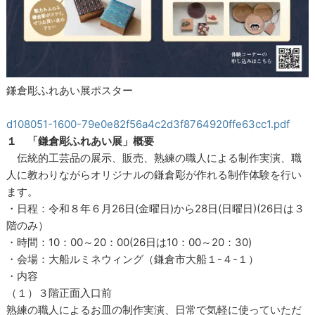
鎌倉彫ふれあい展ポスター
d108051-1600-79e0e82f56a4c2d3f8764920ffe63cc1.pdf
１ 「鎌倉彫ふれあい展」概要
伝統的工芸品の展示、販売、熟練の職人による制作実演、職
人に教わりながらオリジナルの鎌倉彫が作れる制作体験を行い
ます。
・日程：令和８年６月26日(金曜日)から28日(日曜日)(26日は３
階のみ）
・時間：10：00～20：00(26日は10：00～20：30)
・会場：大船ルミネウィング（鎌倉市大船１-４-１）
・内容
（１）３階正面入口前
熟練の職人によるお皿の制作実演、日常で気軽に使っていただ