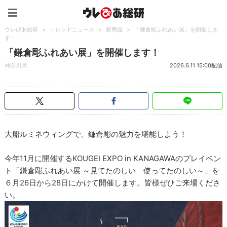
ウレぴあ総研（うれぴあ）
ウレぴあ総研
>
トレンドニュース
>
新商品
>
「鎌倉彫ふれあい展」を開催しま
す！
「鎌倉彫ふれあい展」を開催します！
神奈川県
2026.6.11 15:00配信
大船ルミネウィングで、鎌倉彫の魅力を堪能しよう！
今年11月に開催するKOUGEI EXPO in KANAGAWAのプレイベン
ト「鎌倉彫ふれあい展 ～見てたのしい 使ってたのしい～」を
６月26日から28日にかけて開催します。皆様ぜひご来場くださ
い。