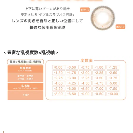
＜豊富な乱視度数×乱視軸＞