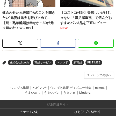
株式会社Lcode
商品サービス
トレンド
新商品
PR TIMES
>
ページの先頭へ
ウレぴあ総研
|
ハピママ*
|
ウレぴあ総研 ディズニー特集
|
mimot.
|
うまいめし
|
うまいパン
|
うまい肉
|
Medery.
ぴあ関連サイト
チケットぴあ
ぴあ(アプリ&Web)