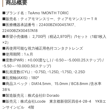
商品概要
■ブランド名：TeAmo 1MONTH TORIC
■販売名：ティアモマンスリー、ティアモマンスリーＴＲ
■医療機器承認番号：22400BZX00457A17、
22400BZX00457A18
■希望小売価格： 2,700円（税込2,970円）/1セット（1箱1枚入
×2）
■再使用可能な視力補正用色付コンタクトレンズ
■使用期間：1ヵ月
■度数(PWR)：±0.00(度なし) / -0.50～-5.00(0.25ステップ) /
-5.50～-10.00(0.50ステップ)
■乱視度数(CYL)：-0.75D, -1.25D, -1.75D, -2.25D
■乱視軸(AXIS)：180°
■商品スペック：DIA14.5mm、15.0mm / BC8.8mm /含水率
38％
■製造販売元：株式会社El Dorado
■販売元：株式会社Lcode 東京都新宿区四谷4-28-4 YKBエ
ンサインビル 4階