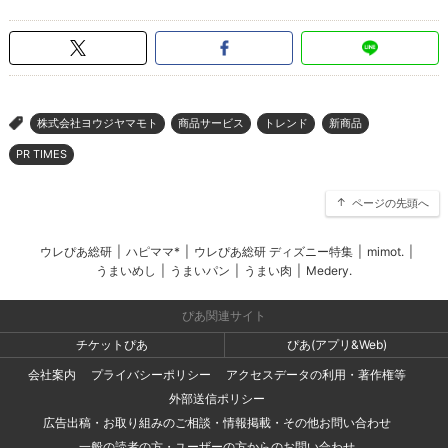
株式会社ヨウジヤマモト
商品サービス
トレンド
新商品
>
PR TIMES
ページの先頭へ
ウレぴあ総研
|
ハピママ*
|
ウレぴあ総研 ディズニー特集
|
mimot.
|
うまいめし
|
うまいパン
|
うまい肉
|
Medery.
ぴあ関連サイト
チケットぴあ
ぴあ(アプリ&Web)
会社案内
プライバシーポリシー
アクセスデータの利用・著作権等
外部送信ポリシー
広告出稿・お取り組みのご相談・情報掲載・その他お問い合わせ
一般の読者の方・ユーザーの方からのお問い合わせ