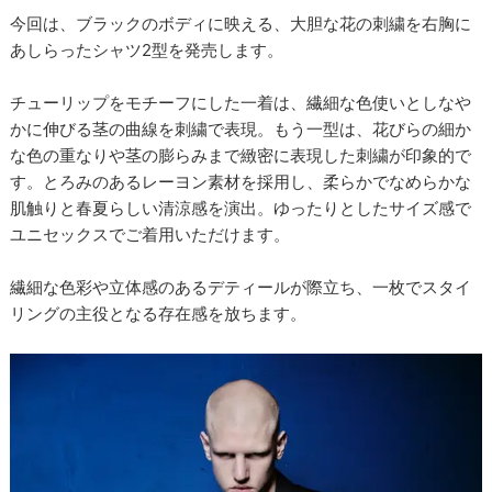
今回は、ブラックのボディに映える、大胆な花の刺繍を右胸に
あしらったシャツ2型を発売します。
チューリップをモチーフにした一着は、繊細な色使いとしなや
かに伸びる茎の曲線を刺繍で表現。もう一型は、花びらの細か
な色の重なりや茎の膨らみまで緻密に表現した刺繍が印象的で
す。とろみのあるレーヨン素材を採用し、柔らかでなめらかな
肌触りと春夏らしい清涼感を演出。ゆったりとしたサイズ感で
ユニセックスでご着用いただけます。
繊細な色彩や立体感のあるデティールが際立ち、一枚でスタイ
リングの主役となる存在感を放ちます。