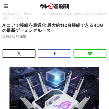
ウレぴあ総研（うれぴあ）
ウレぴあ総研
>
スマホ・IT
>
AIコアで接続を最適化 最大約112台接続できるROGの
最新ゲーミングルーター
AIコアで接続を最適化 最大約112台接続できるROG
の最新ゲーミングルーター
2026.6.12 7:00配信