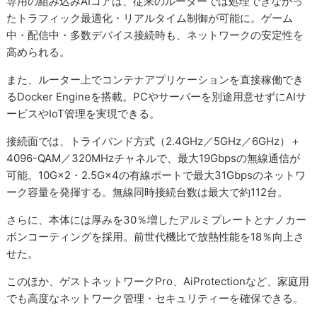
専用の組み込みAIコアは、従来のルーターでは処理できなかっ
たトラフィック最適化・リアルタイム制御が可能に。ゲーム
中・配信中・多数デバイス接続時も、ネットワークの安定性を
高められる。
また、ルーター上でコンテナアプリケーションを直接稼働でき
るDocker Engineを搭載。PCやサーバーを別途用意せずにAIサ
ービスやIoT管理を実現できる。
接続面では、トライバンド方式（2.4GHz／5GHz／6GHz）＋
4096-QAM／320MHzチャネルで、最大19Gbpsの無線通信が
可能。10G×2・2.5G×4の有線ポートで最大31Gbpsのネットワ
ーク容量を発揮する。無線同時接続台数は最大で約112台。
さらに、本体には厚みを30％増したアルミプレートとナノカー
ボンコーティングを採用。前世代機比で放熱性能を18％向上さ
せた。
このほか、ゲストネットワークPro、AiProtectionなど、家庭用
でも高度なネットワーク管理・セキュリティーを確保できる。