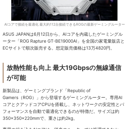
AIコアで接続を最適化 最大約112台接続できるROGの最新ゲーミングルーター
ASUS JAPANは6月12日から、AIコアを内蔵したゲーミングル
ーター「ROG Rapture GT-BE19000AI」を全国の家電量販店と
ECサイトで順次販売する。想定販売価格は13万4820円。
放熱性能も向上 最大19Gbpsの無線通信
が可能
新製品は、ゲーミングブランド「Republic of
Gamers（ROG）」から登場するゲーミングルーター。専用AI
コアとクアッドコアCPUを搭載し、ネットワークの安定性とパ
フォーマンスを自動で最適化できるのが特徴だ。サイズは約
350×350×220mmで、重さは約2kg。