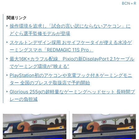
BCN＋R
関連リンク
操作環境を追求し「試合の言い訳にならないアケコン」に
どぐら選手監修モデルが登場
スケルトンデザイン採用 おサイフケータイが使える水冷ゲ
ーミングスマホ「REDMAGIC 11S Pro」
最大16K×カラフル配線、Pixioの新DisplayPort 2.1ケーブル
でゲーミング環境が“映える”
PlayStation初のアケコンや充電フック付きゲーミングモニ
ター 全国のプレステ取扱店で予約開始
Glorious 255gの超軽量なゲーミングヘッドセット 長時間プ
レーの負担減