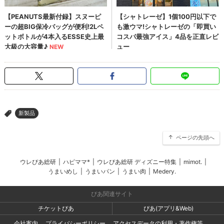
新製品
>
ページの先頭へ
ウレぴあ総研
|
ハピママ*
|
ウレぴあ総研 ディズニー特集
|
mimot.
|
うまいめし
|
うまいパン
|
うまい肉
|
Medery.
ぴあ関連サイト
チケットぴあ
ぴあ(アプリ&Web)
会社案内
プライバシーポリシー
アクセスデータの利用・著作権等