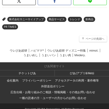
株式会社サニーサイドアップ
商品サービス
トレンド
新商品
>
PR TIMES
ページの先頭へ
ウレぴあ総研
|
ハピママ*
|
ウレぴあ総研 ディズニー特集
|
mimot.
|
うまいめし
|
うまいパン
|
うまい肉
|
Medery.
ぴあ関連サイト
チケットぴあ
ぴあ(アプリ&Web)
会社案内
プライバシーポリシー
アクセスデータの利用・著作権等
外部送信ポリシー
広告出稿・お取り組みのご相談・情報掲載・その他お問い合わせ
一般の読者の方・ユーザーの方からのお問い合わせ