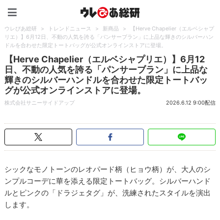
ウレぴあ総研（うれぴあ）
ウレぴあ総研
>
トレンドニュース
>
新商品
>
【Herve Chapelier（エルベシャプ
リエ）】6月12日、不動の人気を誇る「パンサーブラン」に上品な輝きのシルバーハン
ドルを合わせた限定トートバッグが公式オンラインストアに登場。
【Herve Chapelier（エルベシャプリエ）】6月12
日、不動の人気を誇る「パンサーブラン」に上品な
輝きのシルバーハンドルを合わせた限定トートバッ
グが公式オンラインストアに登場。
株式会社サニーサイドアップ
2026.6.12 9:00配信
シックなモノトーンのレオパード柄（ヒョウ柄）が、大人のシ
ンプルコーデに華を添える限定トートバッグ。シルバーハンド
ルとピンクの「ドラジェタグ」が、洗練されたスタイルを演出
します。