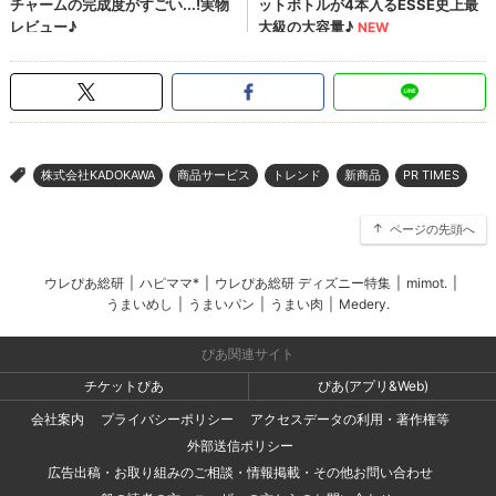
株式会社KADOKAWA
商品サービス
トレンド
新商品
PR TIMES
>
ページの先頭へ
ウレぴあ総研
|
ハピママ*
|
ウレぴあ総研 ディズニー特集
|
mimot.
|
うまいめし
|
うまいパン
|
うまい肉
|
Medery.
ぴあ関連サイト
チケットぴあ
ぴあ(アプリ&Web)
会社案内
プライバシーポリシー
アクセスデータの利用・著作権等
外部送信ポリシー
広告出稿・お取り組みのご相談・情報掲載・その他お問い合わせ