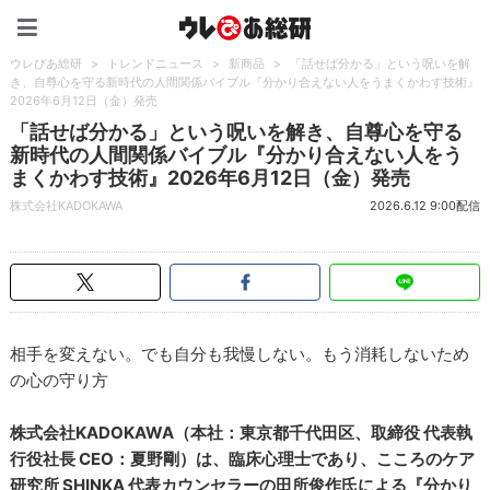
ウレぴあ総研（うれぴあ）
ウレぴあ総研
>
トレンドニュース
>
新商品
>
「話せば分かる」という呪いを解
き、自尊心を守る新時代の人間関係バイブル『分かり合えない人をうまくかわす技術』
2026年6月12日（金）発売
「話せば分かる」という呪いを解き、自尊心を守る
新時代の人間関係バイブル『分かり合えない人をう
まくかわす技術』2026年6月12日（金）発売
株式会社KADOKAWA
2026.6.12 9:00配信
相手を変えない。でも自分も我慢しない。もう消耗しないため
の心の守り方
株式会社KADOKAWA（本社：東京都千代田区、取締役 代表執
行役社長 CEO：夏野剛）は、臨床心理士であり、こころのケア
研究所 SHINKA 代表カウンセラーの田所俊作氏による『分かり