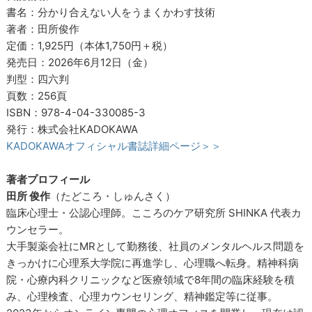
書名：分かり合えない人をうまくかわす技術
著者：田所俊作
定価：1,925円（本体1,750円＋税）
発売日：2026年6月12日（金）
判型：四六判
頁数：256頁
ISBN：978-4-04-330085-3
発行：株式会社KADOKAWA
KADOKAWAオフィシャル書誌詳細ページ＞＞
著者プロフィール
田所 俊作
（たどころ・しゅんさく）
臨床心理士・公認心理師。こころのケア研究所 SHINKA 代表カ
ウンセラー。
大手製薬会社にMRとして勤務後、社員のメンタルヘルス問題を
きっかけに心理系大学院に再進学し、心理職へ転身。精神科病
院・心療内科クリニックなど医療領域で8年間の臨床経験を積
み、心理検査、心理カウンセリング、精神鑑定等に従事。