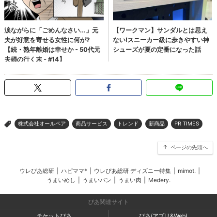
株式会社オールペア
商品サービス
トレンド
新商品
PR TIMES
>
ページの先頭へ
ウレぴあ総研
|
ハピママ*
|
ウレぴあ総研 ディズニー特集
|
mimot.
|
うまいめし
|
うまいパン
|
うまい肉
|
Medery.
ぴあ関連サイト
チケットぴあ
ぴあ(アプリ&Web)