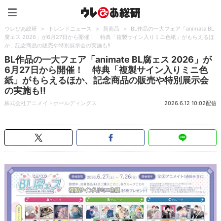
ウレぴあ総研（うれぴあ）
ウレぴあ総研
>
トレンドニュース
>
新商品
>
BL作品の一大フェア「animate BL
腐ェス 2026」が6月27日から開催！ 特典「複製サイン入りミニ色紙」がもらえるほ
か、記念商品の販売や特別展示会の実施も!!
BL作品の一大フェア「animate BL腐ェス 2026」が
6月27日から開催！ 特典「複製サイン入りミニ色
紙」がもらえるほか、記念商品の販売や特別展示会
の実施も!!
株式会社アニメイトホールディングス
2026.6.12 10:02配信