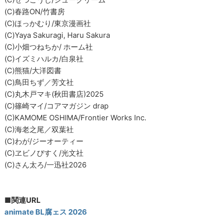
(C)春路ON/竹書房
(C)ほっかむり/東京漫画社
(C)Yaya Sakuragi, Haru Sakura
(C)小畑つねちか/ ホーム社
(C)イズミハルカ/白泉社
(C)熊猫/大洋図書
(C)鳥田ちず／芳文社
(C)丸木戸マキ(秋田書店)2025
(C)篠崎マイ/コアマガジン drap
(C)KAMOME OSHIMA/Frontier Works Inc.
(C)海老之尾／双葉社
(C)わが/ジーオーティー
(C)ヱビノびすく/光文社
(C)さん太ろ/一迅社2026
■関連URL
animate BL腐ェス 2026