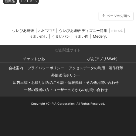
新商品
PR TIMES
ページの先頭へ
ウレぴあ総研
|
ハピママ*
|
ウレぴあ総研 ディズニー特集
|
mimot.
|
うまいめし
|
うまいパン
|
うまい肉
|
Medery.
ぴあ関連サイト
チケットぴあ
ぴあ(アプリ&Web)
会社案内
プライバシーポリシー
アクセスデータの利用・著作権等
外部送信ポリシー
広告出稿・お取り組みのご相談・情報掲載・その他お問い合わせ
一般の読者の方・ユーザーの方からのお問い合わせ
Copyright (C) PIA Corporation. All Rights Reserved.