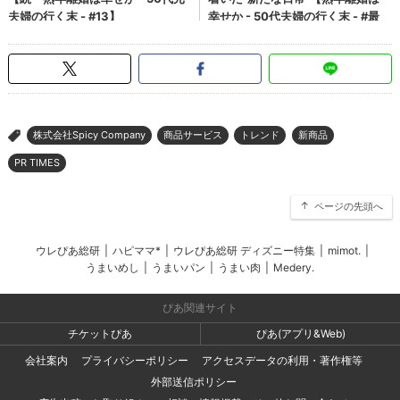
株式会社Spicy Company
商品サービス
トレンド
新商品
>
PR TIMES
ページの先頭へ
ウレぴあ総研
|
ハピママ*
|
ウレぴあ総研 ディズニー特集
|
mimot.
|
うまいめし
|
うまいパン
|
うまい肉
|
Medery.
ぴあ関連サイト
チケットぴあ
ぴあ(アプリ&Web)
会社案内
プライバシーポリシー
アクセスデータの利用・著作権等
外部送信ポリシー