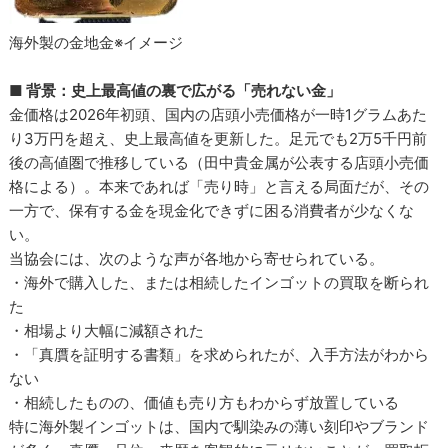
海外製の金地金※イメージ
■ 背景：史上最高値の裏で広がる「売れない金」
金価格は2026年初頭、国内の店頭小売価格が一時1グラムあた
り3万円を超え、史上最高値を更新した。足元でも2万5千円前
後の高値圏で推移している（田中貴金属が公表する店頭小売価
格による）。本来であれば「売り時」と言える局面だが、その
一方で、保有する金を現金化できずに困る消費者が少なくな
い。
当協会には、次のような声が各地から寄せられている。
・海外で購入した、または相続したインゴットの買取を断られ
た
・相場より大幅に減額された
・「真贋を証明する書類」を求められたが、入手方法がわから
ない
・相続したものの、価値も売り方もわからず放置している
特に海外製インゴットは、国内で馴染みの薄い刻印やブランド