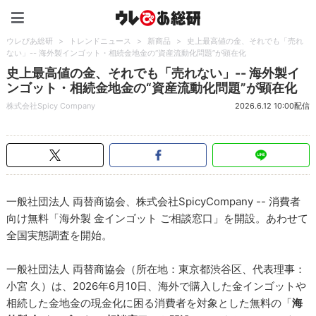
ウレぴあ総研（うれぴあ）
ウレぴあ総研
>
トレンドニュース
>
新商品
>
史上最高値の金、それでも「売れ
ない」-- 海外製インゴット・相続金地金の“資産流動化問題”が顕在化
史上最高値の金、それでも「売れない」-- 海外製イ
ンゴット・相続金地金の“資産流動化問題”が顕在化
株式会社Spicy Company
2026.6.12 10:00配信
一般社団法人 両替商協会、株式会社SpicyCompany -- 消費者
向け無料「海外製 金インゴット ご相談窓口」を開設。あわせて
全国実態調査を開始。
一般社団法人 両替商協会（所在地：東京都渋谷区、代表理事：
小宮 久）は、2026年6月10日、海外で購入した金インゴットや
相続した金地金の現金化に困る消費者を対象とした無料の「
海