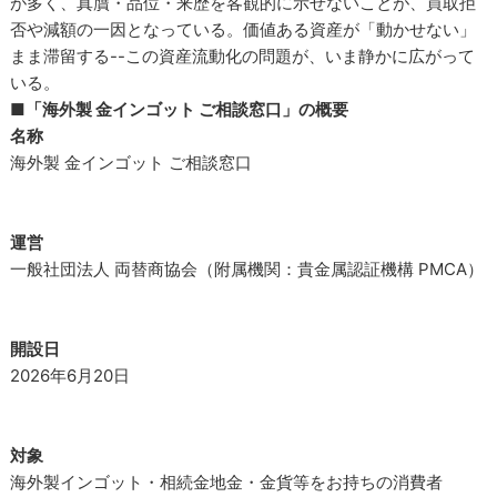
が多く、真贋・品位・来歴を客観的に示せないことが、買取拒
否や減額の一因となっている。価値ある資産が「動かせない」
まま滞留する--この資産流動化の問題が、いま静かに広がって
いる。
■「海外製 金インゴット ご相談窓口」の概要
名称
海外製 金インゴット ご相談窓口
運営
一般社団法人 両替商協会（附属機関：貴金属認証機構 PMCA）
開設日
2026年6月20日
対象
海外製インゴット・相続金地金・金貨等をお持ちの消費者