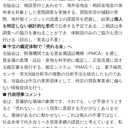
当協会は、相談受付とあわせて、海外金地金・相続金地金の保
有者を対象とした実態調査を実施する。買取拒否や減額の実
態、海外製インゴットの流通上の課題等を把握し、結果は
個人
を特定しない統計的な形式
で公表する予定である。ご相談は本
調査への協力を兼ねることができ、体験談のみのご協力も受け
付ける（顔出し・実名は不要）。
■ 中立の鑑定体制で「売れる金」へ
当協会は、附属機関である貴金属認証機構（PMCA）を通じ、
貴金属の真贋・品位・産地を科学的に鑑定し、正規流通に資す
る鑑定書を発行する。鑑定システム「PMAS-1」は、量子磁気
センサ・蛍光X線分析等の複数の分析手法を統合したものであ
る。当協会は中立の業界団体として、特定の買取事業者に偏ら
ない情報提供を行う。
■ 代表理事コメント
金は、普遍的な価値の象徴です。それでも、いざ手放そうとす
ると『売れない』という現実に直面する方が少なくありませ
ん。価値があるのに動かせない--これは個人の不運ではなく、
社会全体で向き合うべき資産承継の課題だと考えています。私