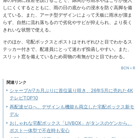
扉の内側に段差を設けることで、隙間から雨水やほこりが侵入
しにくくするとともに、雨の日の底からの浸水を防ぐ高脚を備
えている。また、アーチ型デザインによって天板に雨水が溜ま
らず、自然に流れ落ちるので劣化やサビが抑えられ、より長く
きれいな状態で使える。
そのほか、宅配ボックスとポストはそれぞれひと目でわかるス
テッカー付きで、配達員にとって迷わず投函しやすい。また、
スリット窓を備えているため荷物の有無がひと目でわかる。
BCN＋R
関連リンク
シャープが7カ月ぶりに首位返り咲き、26年5月に売れた4K
テレビTOP10
再配達ゼロへ、デザインも機能も両立した宅配ボックス新モ
デル
おしゃれな宅配ボックス「LIVBOX」がタンスのゲンから、
ポスト一体型で不在時も安心