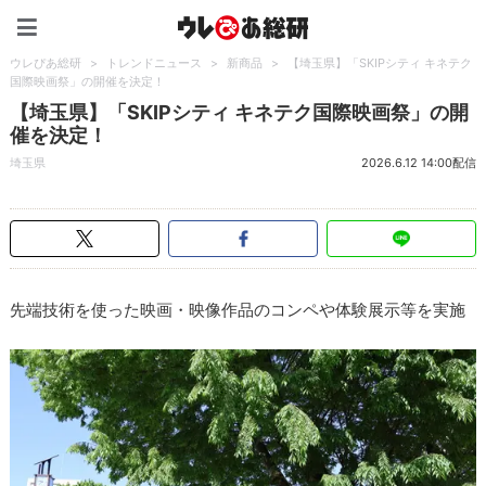
ウレぴあ総研（うれぴあ）
ウレぴあ総研
>
トレンドニュース
>
新商品
>
【埼玉県】「SKIPシティ キネテク
国際映画祭」の開催を決定！
【埼玉県】「SKIPシティ キネテク国際映画祭」の開
催を決定！
埼玉県
2026.6.12 14:00配信
先端技術を使った映画・映像作品のコンペや体験展示等を実施