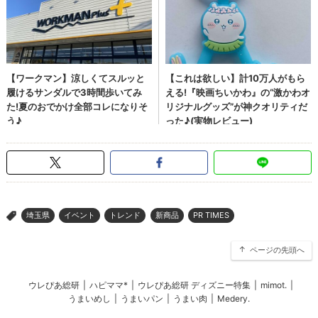
埼玉県
イベント
トレンド
新商品
PR TIMES
>
ページの先頭へ
ウレぴあ総研
|
ハピママ*
|
ウレぴあ総研 ディズニー特集
|
mimot.
|
うまいめし
|
うまいパン
|
うまい肉
|
Medery.