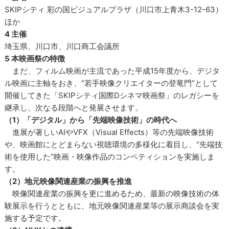
SKIPシティ 彩の国ビジュアルプラザ（川口市上青木3-12-63）
ほか
4 主催
埼玉県、川口市、川口商工会議所
5 本映画祭の特徴
まだ、フィルム映画が主流であった平成15年度から、デジタ
ル映画に主軸をおき、“若手映像クリエイターの登竜門”として
開催してきた「SKIPシティ国際Dシネマ映画祭」のレガシーを
継承し、次なる段階へと発展させます。
（1）「デジタル」から「先端映像技術」の時代へ
進展が著しいAIやVFX（Visual Effects）等の先端映像技術
や、映画館にとどまらない視聴環境の多様化に着目し、“先端技
術を使用した”映画・映像作品のコンペティションを実施しま
す。
（2）地元映像関連産業の振興を推進
映像関連産業の振興を更に進めるため、最新の映像技術の体
験展示を行うとともに、地元映像関連産業等の展示商談会を実
施する予定です。