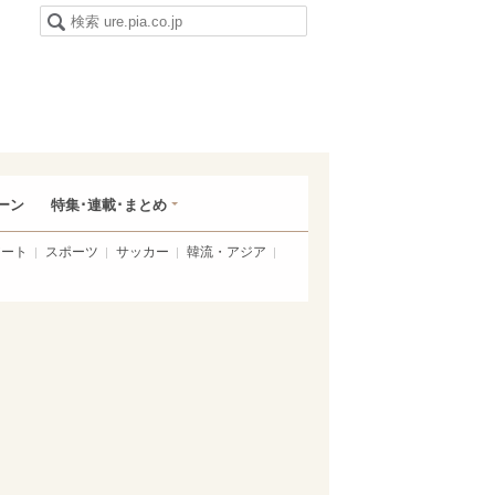
ーン
特集･連載･まとめ
アート
スポーツ
サッカー
韓流・アジア