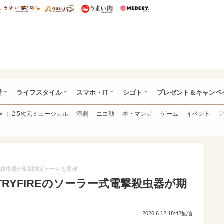
総研 ディズニー特集
mimot.
うまいめし
うまいパン
うまい肉
Medery.
ぴあ総研（うれぴあ）
愛
ライフスタイル
スマホ・IT
シゴト
プレゼント＆キャンペ
メ
2.5次元ミュージカル
演劇
ニコ動
本・マンガ
ゲーム
イベント
電撃殺虫器が期間限定セールを開催
RYFIREのソーラー式電撃殺虫器が期
2026.6.12 18:42配信