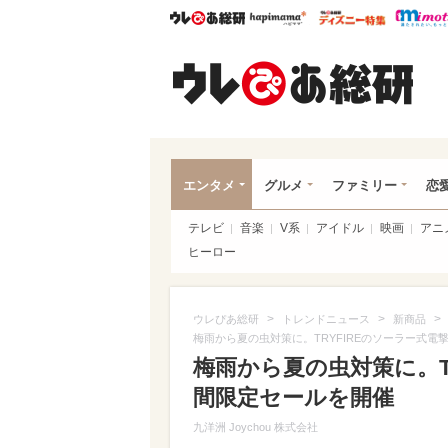
ウレぴあ総研
ハピママ*
ウレぴあ
ウレ
エンタメ
グルメ
ファミリー
恋
テレビ
音楽
V系
アイドル
映画
アニ
ヒーロー
>
>
>
ウレぴあ総研
トレンドニュース
新商品
梅雨から夏の虫対策に。TRYFIREのソーラー式
梅雨から夏の虫対策に。T
間限定セールを開催
九洋洲 Joychou 株式会社