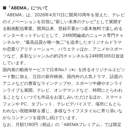
■「ABEMA」について
「ABEMA」は、2026年4月11日に開局10周年を迎えた、テレビ
のイノベーションを目指し"新しい未来のテレビ"として展開す
る動画配信事業。開局以来、登録不要かつ基本無料で楽しめる
インターネットテレビとして、24時間編成のニュース専門チャ
ンネルや、"最高品質か唯一無二"を追求したオリジナルドラマ
や恋愛リアリティーショー、バラエティほか、アニメやスポー
ツなど、多彩なジャンルの約25チャンネルを24時間365日放送
しています。
国内発の動画サービスで日本No.1（※）を誇るオリジナルエピソ
ード数に加え、注目の新作映画、国内外の人気ドラマ、話題の
アニメなどの豊富なラインナップや、スポーツ中継やオンライ
ンライブも展開。テレビ、オンデマンドなど、時間にとらわれ
ることなくいつでも作品をお楽しみいただけるほか、スマート
フォンや PC、タブレット、テレビデバイスで、場所にもとら
われない視聴体験を通じ、多様なライフスタイルに寄り添いな
がらコンテンツを提供し続けています。
なお、月額1,180円（税込）の「ABEMAプレミアム」では限定