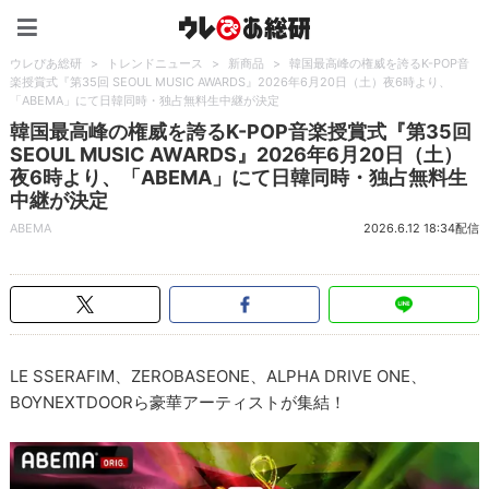
ウレぴあ総研（うれぴあ）
ウレぴあ総研
>
トレンドニュース
>
新商品
>
韓国最高峰の権威を誇るK-POP音
楽授賞式『第35回 SEOUL MUSIC AWARDS』2026年6月20日（土）夜6時より、
「ABEMA」にて日韓同時・独占無料生中継が決定
韓国最高峰の権威を誇るK-POP音楽授賞式『第35回
SEOUL MUSIC AWARDS』2026年6月20日（土）
夜6時より、「ABEMA」にて日韓同時・独占無料生
中継が決定
ABEMA
2026.6.12 18:34配信
LE SSERAFIM、ZEROBASEONE、ALPHA DRIVE ONE、
BOYNEXTDOORら豪華アーティストが集結！