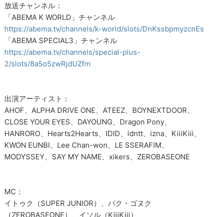
放送チャンネル：
「ABEMA K WORLD」チャンネル
https://abema.tv/channels/k-world/slots/DnKssbpmyzcnEs
「ABEMA SPECIAL3」チャンネル
https://abema.tv/channels/special-plus-
2/slots/8a5o5zwRjdUZfm
出演アーティスト：
AHOF、ALPHA DRIVE ONE、ATEEZ、BOYNEXTDOOR、
CLOSE YOUR EYES、DAYOUNG、Dragon Pony、
HANRORO、Hearts2Hearts、IDID、idntt、izna、KiiiKiii、
KWON EUNBI、Lee Chan-won、LE SSERAFIM、
MODYSSEY、SAY MY NAME、xikers、ZEROBASEONE
MC：
イトゥク（SUPER JUNIOR）、パク・ゴヌク
（ZEROBASEONE）、イソル（KiiiKiii）