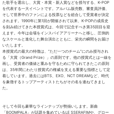
た歌手を選出し、大賞・本賞・新人賞などを授与する、K-POP
を代表する一大イベントです。アルバム販売数、審査員評価、
そして世界中のファンによる投票などを総合して受賞者が決定
されます。1990年に第1回が開催されて以来、K-POPの成長史
を刻み続けてきた本授賞式は、今回で記念すべき第35回目を迎
えます。今年は会場をインスパイアアリーナへと移し、圧倒的
なスケールと進化した舞台演出とともに、栄光の瞬間をお届け
いたします。
本授賞式の最大の特徴は、“ただ一つのチーム”にのみ授与され
る「大賞（Grand Prize）」の原則です。他の授賞式とは一線を
画し、受賞者の価値と重みを守るために守られてきたこの原則
は、35年間にわたり授賞式の権威を支える重要な指標として定
着しています。過去にはBTS、EXO、NCT DREAMなど、時代
を象徴するトップアーティストたちがその名を連ねてきまし
た。
そして今回も豪華なラインナップが勢揃いします。新曲
「BOOMPALA」が話題を集めているLE SSERAFIMや、グロー