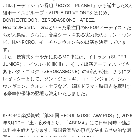
バルオーディション番組『BOYS II PLANET』から誕生した8人
組ボーイズグループ・ALPHA DRIVE ONEをはじめ、
BOYNEXTDOOR、ZEROBASEONE、ATEEZ、
Hearts2Hearts、iznaといった最注目のK-POPアーティストた
ちが大集結。さらに、音楽シーンを彩る実力派のクォン・ウン
ビ、HANRORO、イ・チャンウォンらの出演も決定していま
す。
また、授賞式を華やかに彩るMC陣には、イトゥク（SUPER
JUNIOR）、イソル（KiiiKiii）、そして出演アーティストでも
あるパク・ゴヌク（ZEROBASEONE）の3名が就任。さらにプ
レゼンターとして、ソン・ジュンギ、コ・ユンジョン、シム・
ウンギョン、クォン・ナラなど、韓国ドラマ・映画界を牽引す
る豪華俳優陣の登壇も決定いたしました。
K-POP音楽授賞式『第35回 SEOUL MUSIC AWARDS』は2026
年6月20日（土）夜6時より、「ABEMA」にて日韓同時・独占
無料生中継となります。韓国音楽界の頂点が決まる歴史的な瞬