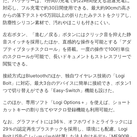
た。バッテリーは、1分間の充電で約22時間使える急速充電に
対応し、フル充電で約30日間使用できる。最大約90cmの高さ
からの落下テストや5万回以上の折りたたみテストをクリアし、
防塵性シリコン素材で、汚れやほこりも付きにくい。
左右ボタン、「進む／戻る」ボタンにはクリック音を抑えた静
音スイッチを採用したほか、直感的な操作を可能とする「アダ
プティブタッチスクロール」を搭載。一度の操作で100行単位
のスクロールが可能で、長いドキュメントもストレスフリーで
閲覧できる。
接続方式はBluetoothのほか、独自ワイヤレス技術の「Logi
Bolt」に対応。最大3台のデバイスに簡単に接続でき、ボタン1
つで切り替えができる「Easy-Switch」機能も設けた。
このほか、専用ソフト「Logi Options＋」を使えば、ショート
カットキーの割り当てやマクロ登録機能も利用可能だ。
なお、グラファイトには36％、オフホワイトとライラックには
29％の認定再生プラスチックを採用し、環境にも配慮。Logi
Bolt USB-C レシーバーが付属した法人向けモデル「MF900B」