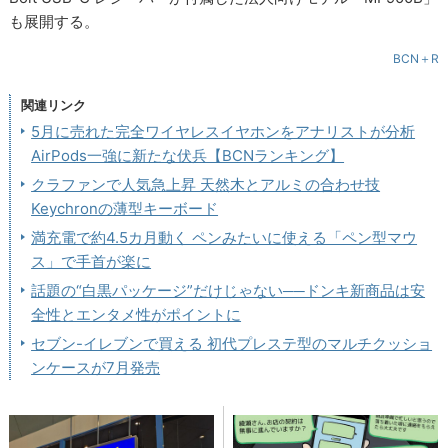
も展開する。
BCN＋R
関連リンク
5月に売れた完全ワイヤレスイヤホンをアナリストが分析
AirPods一強に新たな伏兵【BCNランキング】
クラファンで人気急上昇 天然木とアルミの合わせ技
Keychronの薄型キーボード
満充電で約4.5カ月動く ペンみたいに使える「ペン型マウ
ス」で手首が楽に
話題の“白黒パッケージ”だけじゃない──ドンキ新商品は安
全性とエンタメ性がポイントに
セブン-イレブンで買える 初代プレステ型のマルチクッショ
ンケースが7月発売