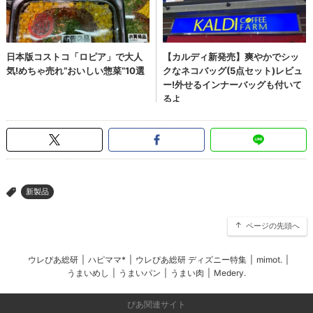
新製品
>
ページの先頭へ
ウレぴあ総研
|
ハピママ*
|
ウレぴあ総研 ディズニー特集
|
mimot.
|
うまいめし
|
うまいパン
|
うまい肉
|
Medery.
ぴあ関連サイト