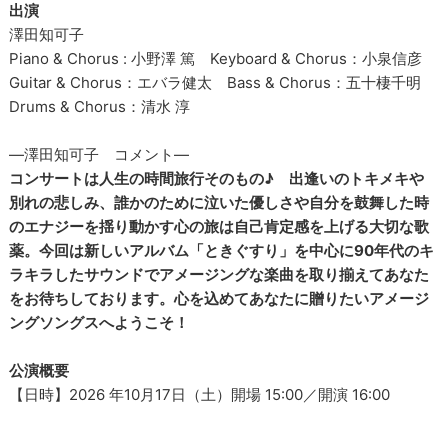
出演
澤田知可子
Piano & Chorus : 小野澤 篤 Keyboard & Chorus：小泉信彦
Guitar & Chorus：エバラ健太 Bass & Chorus：五十棲千明
Drums & Chorus：清水 淳
―澤田知可子 コメント―
コンサートは人生の時間旅行そのもの♪ 出逢いのトキメキや
別れの悲しみ、誰かのために泣いた優しさや自分を鼓舞した時
のエナジーを揺り動かす心の旅は自己肯定感を上げる大切な歌
薬。今回は新しいアルバム「ときぐすり」を中心に90年代のキ
ラキラしたサウンドでアメージングな楽曲を取り揃えてあなた
をお待ちしております。心を込めてあなたに贈りたいアメージ
ングソングスへようこそ！
公演概要
【日時】2026 年10月17日（土）開場 15:00／開演 16:00