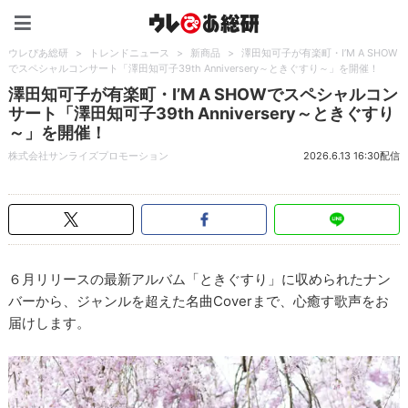
ウレぴあ総研（うれぴあ）
ウレぴあ総研
>
トレンドニュース
>
新商品
>
澤田知可子が有楽町・I’M A SHOW
でスペシャルコンサート「澤田知可子39th Anniversery～ときぐすり～」を開催！
澤田知可子が有楽町・I’M A SHOWでスペシャルコン
サート「澤田知可子39th Anniversery～ときぐすり
～」を開催！
株式会社サンライズプロモーション
2026.6.13 16:30配信
６月リリースの最新アルバム「ときぐすり」に収められたナン
バーから、ジャンルを超えた名曲Coverまで、心癒す歌声をお
届けします。