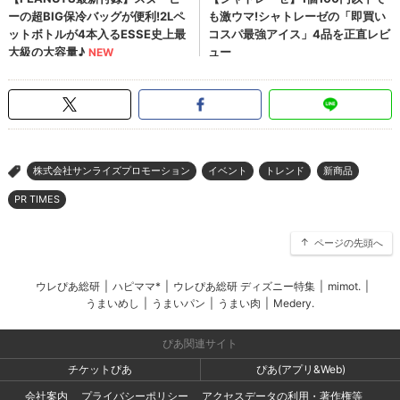
株式会社サンライズプロモーション
イベント
トレンド
新商品
>
PR TIMES
ページの先頭へ
ウレぴあ総研
|
ハピママ*
|
ウレぴあ総研 ディズニー特集
|
mimot.
|
うまいめし
|
うまいパン
|
うまい肉
|
Medery.
ぴあ関連サイト
チケットぴあ
ぴあ(アプリ&Web)
会社案内
プライバシーポリシー
アクセスデータの利用・著作権等