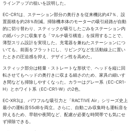
ラインアップの狙いを説明した。
EC-CR1は、ステーション部分の奥行きを従来機比約47％、設
置面積を約28％削減。掃除機本体のモーターの吸引経路が自動
的に切り替わり、スティックが吸引したごみをステーション内
の紙パックに収集する「マルチ吸引構造」を採用することで、
薄型スリム設計を実現した。充電器を兼ねたステーションにつ
いても、前面をフラットにし、リビングなど生活動線上に置い
たときの圧迫感を抑え、デザイン性を高めた。
スティック部分は軽量・ストレートな形状で、ヘッドを縦に回
転させてもヘッドの奥行きに収まる細さのため、家具の細いす
き間なども掃除しやすくなった。カラーはグレー系（EC-CR1-
H）とホワイト系（EC-CR1-W）の2色。
EC-XR3は、パワフルな吸引力と「RACTIVE Air」シリーズ史上
最小の運転音55dBを両立。さらに、自動ごみ収集時も運転音を
抑えるため、早朝や夜間など、配慮が必要な時間帯でも気にせ
ず掃除できる。