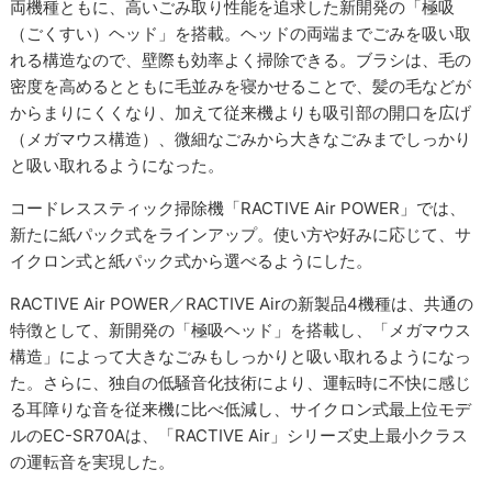
両機種ともに、高いごみ取り性能を追求した新開発の「極吸
（ごくすい）ヘッド」を搭載。ヘッドの両端までごみを吸い取
れる構造なので、壁際も効率よく掃除できる。ブラシは、毛の
密度を高めるとともに毛並みを寝かせることで、髪の毛などが
からまりにくくなり、加えて従来機よりも吸引部の開口を広げ
（メガマウス構造）、微細なごみから大きなごみまでしっかり
と吸い取れるようになった。
コードレススティック掃除機「RACTIVE Air POWER」では、
新たに紙パック式をラインアップ。使い方や好みに応じて、サ
イクロン式と紙パック式から選べるようにした。
RACTIVE Air POWER／RACTIVE Airの新製品4機種は、共通の
特徴として、新開発の「極吸ヘッド」を搭載し、「メガマウス
構造」によって大きなごみもしっかりと吸い取れるようになっ
た。さらに、独自の低騒音化技術により、運転時に不快に感じ
る耳障りな音を従来機に比べ低減し、サイクロン式最上位モデ
ルのEC-SR70Aは、「RACTIVE Air」シリーズ史上最小クラス
の運転音を実現した。