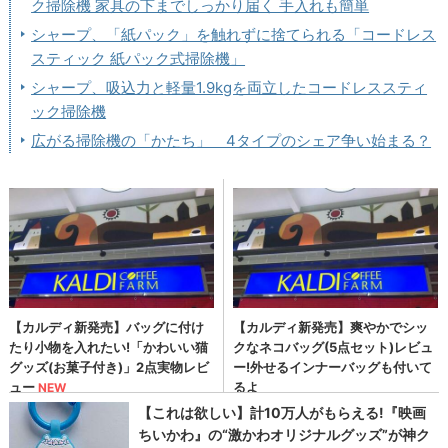
ク掃除機 家具の下までしっかり届く 手入れも簡単
シャープ、「紙パック」を触れずに捨てられる「コードレス
スティック 紙パック式掃除機」
シャープ、吸込力と軽量1.9kgを両立したコードレススティ
ック掃除機
広がる掃除機の「かたち」 4タイプのシェア争い始まる？