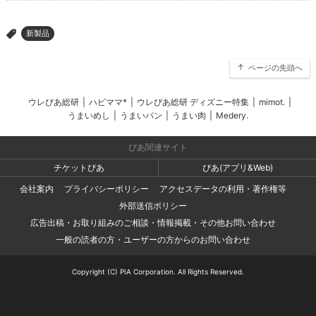
新製品
>
ページの先頭へ
ウレぴあ総研
|
ハピママ*
|
ウレぴあ総研 ディズニー特集
|
mimot.
|
うまいめし
|
うまいパン
|
うまい肉
|
Medery.
ぴあ関連サイト
チケットぴあ
ぴあ(アプリ&Web)
会社案内
プライバシーポリシー
アクセスデータの利用・著作権等
外部送信ポリシー
広告出稿・お取り組みのご相談・情報掲載・その他お問い合わせ
一般の読者の方・ユーザーの方からのお問い合わせ
Copyright (C) PIA Corporation. All Rights Reserved.