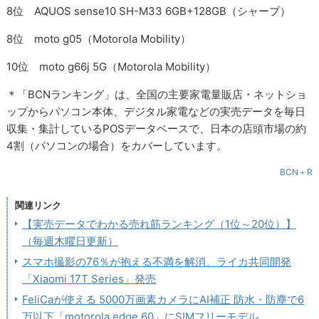
8位 AQUOS sense10 SH-M33 6GB+128GB（シャープ）
8位 moto g05（Motorola Mobility）
10位 moto g66j 5G（Motorola Mobility）
＊「BCNランキング」は、全国の主要家電量販店・ネットショ
ップからパソコン本体、デジタル家電などの実売データを毎日
収集・集計しているPOSデータベースで、日本の店頭市場の約
4割（パソコンの場合）をカバーしています。
BCN＋R
関連リンク
【実売データでわかる売れ筋ランキング（1位～20位）】
（毎週木曜日更新）
スマホ撮影の76％が抱える不満を解消、ライカ共同開発
「Xiaomi 17T Series」発売
FeliCaが使える 5000万画素カメラにAI補正 防水・防塵で6
万以下「motorola edge 60」にSIMフリーモデル